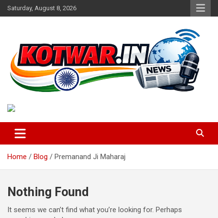
Skip
Saturday, August 8, 2026
to
content
Voice of Rural India
kotwar.in
Home
Blog
Premanand Ji Maharaj
Nothing Found
It seems we can’t find what you’re looking for. Perhaps