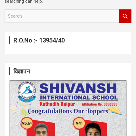
searching can help.
S
e
a
r
c
R.O.No :- 13954/40
h
विज्ञापन