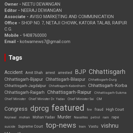
Owner -
NEETU DEWANGAN
Editor -
NEERAJ DEWANGAN
Associate -
AVISO MARKETING AND COMMUNICATION
Office -
SHOP NO. 7, NETAJI CHOWK, KATORA TALAB, RAIPUR
C.G.
Mobile -
9408760000
Email -
kotwarnews7@gmail.com
Tags
Chhattisgarh
BJP
Accident
Amit Shah
arrested
arrest
Chhattisgarh-Bijapur
Chhattisgarh-Bilaspur
Chhattisgarh-Durg
Chhattisgarh-Korba
Chhattisgarh-Jagdalpur
Chhattisgarh-Kabirdham
Chhattisgarh-Raipur
Chhattisgarh-Raigarh
Chhattisgarh-Sukma
CM
Chief Minister
Chief Minister Dr. Yadav
Chief Minister Sai
featured
dprcg
Congress
High Court
fire
fraud
Murder
rape
Mohan Yadav
Naxalites
rain
Kejriwal
mohan
petrol
top-news
vishnu
Supreme Court
Vastu
suicide
train