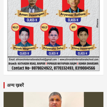
अन्य ख़बरें