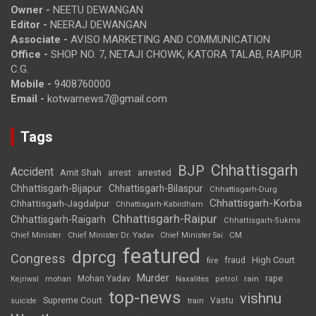
Owner -
NEETU DEWANGAN
Editor -
NEERAJ DEWANGAN
Associate -
AVISO MARKETING AND COMMUNICATION
Office -
SHOP NO. 7, NETAJI CHOWK, KATORA TALAB, RAIPUR
C.G.
Mobile -
9408760000
Email -
kotwarnews7@gmail.com
Tags
Chhattisgarh
BJP
Accident
Amit Shah
arrested
arrest
Chhattisgarh-Bijapur
Chhattisgarh-Bilaspur
Chhattisgarh-Durg
Chhattisgarh-Korba
Chhattisgarh-Jagdalpur
Chhattisgarh-Kabirdham
Chhattisgarh-Raipur
Chhattisgarh-Raigarh
Chhattisgarh-Sukma
CM
Chief Minister
Chief Minister Dr. Yadav
Chief Minister Sai
featured
dprcg
Congress
High Court
fire
fraud
Murder
rape
Mohan Yadav
Naxalites
rain
Kejriwal
mohan
petrol
top-news
vishnu
Supreme Court
Vastu
suicide
train