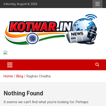
Skip
Saturday, August 8, 2026
to
content
Voice of Rural India
kotwar.in
Home
Blog
Raghav Chadha
Nothing Found
It seems we can’t find what you’re looking for. Perhaps