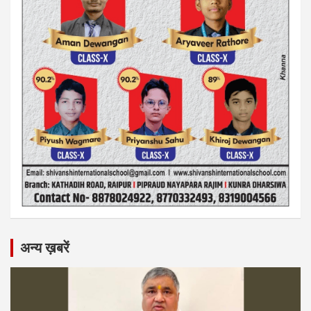
अन्य ख़बरें