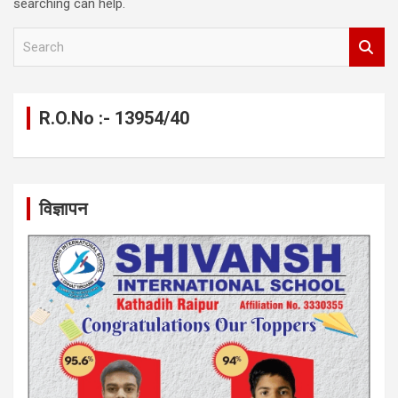
searching can help.
S
e
a
r
c
R.O.No :- 13954/40
h
विज्ञापन