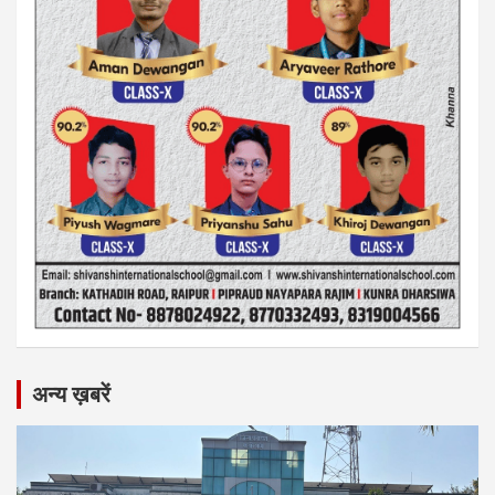
अन्य ख़बरें