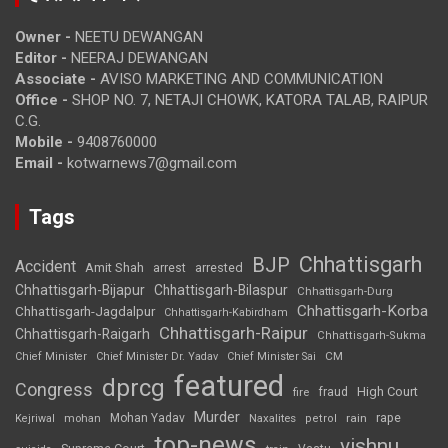
Owner -
NEETU DEWANGAN
Editor -
NEERAJ DEWANGAN
Associate -
AVISO MARKETING AND COMMUNICATION
Office -
SHOP NO. 7, NETAJI CHOWK, KATORA TALAB, RAIPUR
C.G.
Mobile -
9408760000
Email -
kotwarnews7@gmail.com
Tags
Chhattisgarh
BJP
Accident
Amit Shah
arrested
arrest
Chhattisgarh-Bijapur
Chhattisgarh-Bilaspur
Chhattisgarh-Durg
Chhattisgarh-Korba
Chhattisgarh-Jagdalpur
Chhattisgarh-Kabirdham
Chhattisgarh-Raipur
Chhattisgarh-Raigarh
Chhattisgarh-Sukma
CM
Chief Minister
Chief Minister Dr. Yadav
Chief Minister Sai
featured
dprcg
Congress
High Court
fire
fraud
Murder
rape
Mohan Yadav
Naxalites
rain
Kejriwal
mohan
petrol
top-news
vishnu