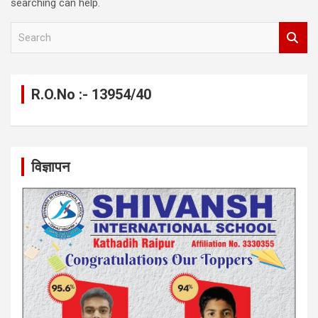
searching can help.
S
e
a
r
c
R.O.No :- 13954/40
h
विज्ञापन