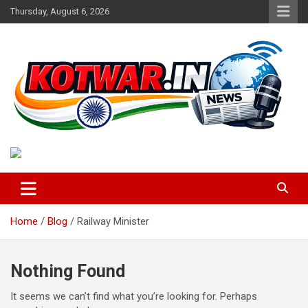
Skip
Thursday, August 6, 2026
to
content
Voice of Rural India
kotwar.in
Home
Blog
Railway Minister
Nothing Found
It seems we can’t find what you’re looking for. Perhaps