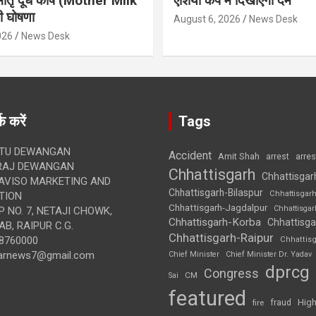
मातृ दूध कोष (Mother Milk
एशिया कप में दिखाएंगी दम
 घोषणा
August 6, 2026
News Desk
026
News Desk
क करें
Tags
TU DEWANGAN
Accident
Amit Shah
arre
arrest
RAJ DEWANGAN
Chhattisgarh
Chhattisgar
AVISO MARKETING AND
Chhattisgarh-Bilaspur
Chhattisgar
TION
Chhattisgarh-Jagdalpur
Chhattisga
 NO. 7, NETAJI CHOWK,
Chhattisgarh-Korba
Chhattisga
B, RAIPUR C.G.
Chhattisgarh-Raipur
8760000
Chhattis
arnews7@gmail.com
Chief Minister
Chief Minister Dr. Yadav
dprcg
Congress
CM
Sai
featured
High
fire
fraud