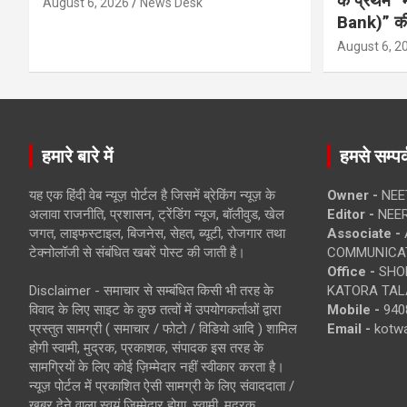
के प्रथम “
August 6, 2026
News Desk
Bank)” की
August 6, 2
हमारे बारे में
हमसे सम्पर्
यह एक हिंदी वेब न्यूज़ पोर्टल है जिसमें ब्रेकिंग न्यूज़ के
Owner -
NEE
अलावा राजनीति, प्रशासन, ट्रेंडिंग न्यूज, बॉलीवुड, खेल
Editor -
NEE
जगत, लाइफस्टाइल, बिजनेस, सेहत, ब्यूटी, रोजगार तथा
Associate -
टेक्नोलॉजी से संबंधित खबरें पोस्ट की जाती है।
COMMUNICA
Office -
SHOP
Disclaimer - समाचार से सम्बंधित किसी भी तरह के
KATORA TALA
विवाद के लिए साइट के कुछ तत्वों में उपयोगकर्ताओं द्वारा
Mobile -
940
प्रस्तुत सामग्री ( समाचार / फोटो / विडियो आदि ) शामिल
Email -
kotw
होगी स्वामी, मुद्रक, प्रकाशक, संपादक इस तरह के
सामग्रियों के लिए कोई ज़िम्मेदार नहीं स्वीकार करता है।
न्यूज़ पोर्टल में प्रकाशित ऐसी सामग्री के लिए संवाददाता /
खबर देने वाला स्वयं जिम्मेदार होगा, स्वामी, मुद्रक,