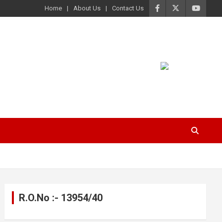
Home
About Us
Contact Us
R.O.No :- 13954/40