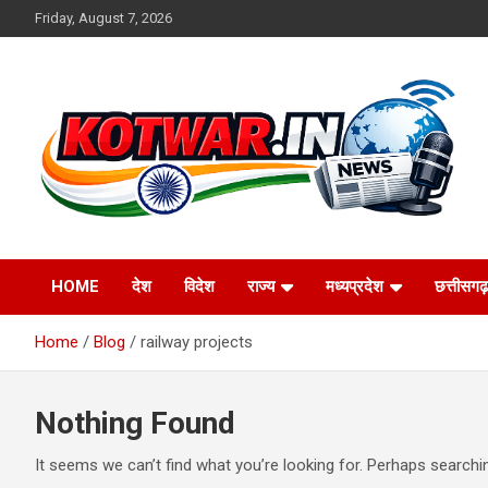
Skip
Friday, August 7, 2026
to
content
Voice of Rural India
kotwar.in
HOME
देश
विदेश
राज्य
मध्यप्रदेश
छत्तीसगढ़
Home
Blog
railway projects
Nothing Found
It seems we can’t find what you’re looking for. Perhaps searchi