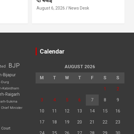
दी बधाई
August 6, 2026
News Desk
Calendar
BJP
sted
AUGUST 2026
h-Bijapur
M
T
W
T
F
S
S
h-Durg
1
2
rh-Kabirdham
rh-Raigarh
3
4
5
6
7
8
9
garh-Sukma
Chief Minister
10
11
12
13
14
15
16
17
18
19
20
21
22
23
 Court
24
25
26
27
28
29
30