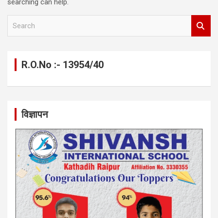
searching can help.
S
e
a
r
c
R.O.No :- 13954/40
h
विज्ञापन