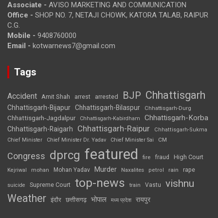
Associate -
AVISO MARKETING AND COMMUNICATION
Office -
SHOP NO. 7, NETAJI CHOWK, KATORA TALAB, RAIPUR
C.G.
Mobile -
9408760000
Email -
kotwarnews7@gmail.com
Tags
Chhattisgarh
BJP
Accident
Amit Shah
arrested
arrest
Chhattisgarh-Bijapur
Chhattisgarh-Bilaspur
Chhattisgarh-Durg
Chhattisgarh-Korba
Chhattisgarh-Jagdalpur
Chhattisgarh-Kabirdham
Chhattisgarh-Raipur
Chhattisgarh-Raigarh
Chhattisgarh-Sukma
CM
Chief Minister
Chief Minister Dr. Yadav
Chief Minister Sai
featured
dprcg
Congress
High Court
fire
fraud
Murder
rape
Mohan Yadav
Naxalites
rain
Kejriwal
mohan
petrol
top-news
vishnu
Supreme Court
Vastu
suicide
train
Weather
भोपाल
रायपुर
इंदौर
छत्तीसगढ़
मध्य प्रदेश