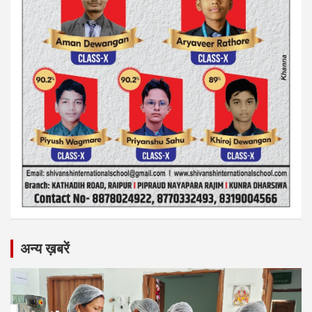
अन्य ख़बरें