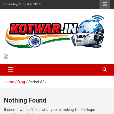
Skip
Thursday, August 6, 2026
to
content
Voice of Rural India
kotwar.in
Home
Blog
Redmi A3x
Nothing Found
It seems we can’t find what you’re looking for. Perhaps