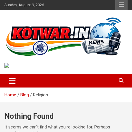
Skip
Sunday, August 9, 2026
to
content
Voice of Rural India
kotwar.in
Home
Blog
Religion
Nothing Found
It seems we can’t find what you’re looking for. Perhaps