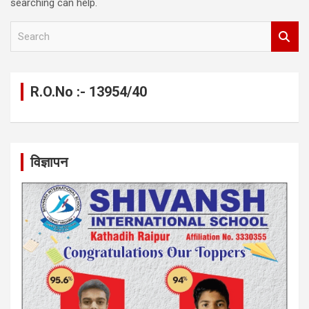
searching can help.
S
e
a
r
c
R.O.No :- 13954/40
h
विज्ञापन