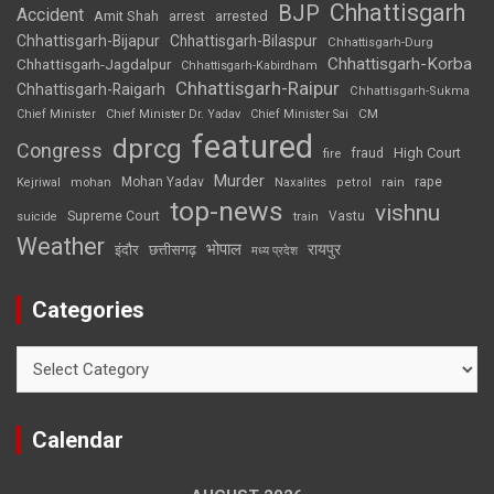
Chhattisgarh
BJP
Accident
Amit Shah
arrested
arrest
Chhattisgarh-Bijapur
Chhattisgarh-Bilaspur
Chhattisgarh-Durg
Chhattisgarh-Korba
Chhattisgarh-Jagdalpur
Chhattisgarh-Kabirdham
Chhattisgarh-Raipur
Chhattisgarh-Raigarh
Chhattisgarh-Sukma
CM
Chief Minister
Chief Minister Dr. Yadav
Chief Minister Sai
featured
dprcg
Congress
High Court
fire
fraud
Murder
rape
Mohan Yadav
Naxalites
rain
Kejriwal
mohan
petrol
top-news
vishnu
Supreme Court
Vastu
suicide
train
Weather
भोपाल
रायपुर
इंदौर
छत्तीसगढ़
मध्य प्रदेश
Categories
Categories
Calendar