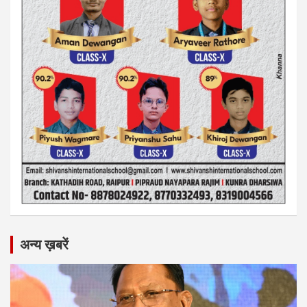
अन्य ख़बरें