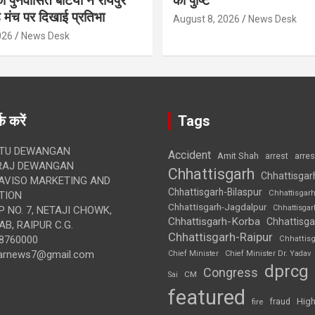
पुनर्वासित बेटियों ने रायपुर
की पुष्टि
े मंच पर दिखाई प्रतिभा
August 8, 2026
News Desk
026
News Desk
क करें
Tags
TU DEWANGAN
Accident
Amit Shah
arre
arrest
RAJ DEWANGAN
Chhattisgarh
Chhattisgar
AVISO MARKETING AND
Chhattisgarh-Bilaspur
Chhattisgar
TION
Chhattisgarh-Jagdalpur
Chhattisga
 NO. 7, NETAJI CHOWK,
Chhattisgarh-Korba
Chhattisga
B, RAIPUR C.G.
Chhattisgarh-Raipur
8760000
Chhattis
arnews7@gmail.com
Chief Minister
Chief Minister Dr. Yadav
dprcg
Congress
CM
Sai
featured
High
fire
fraud