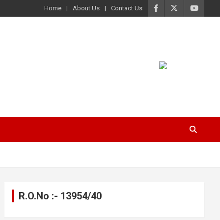
Home
About Us
Contact Us
R.O.No :- 13954/40