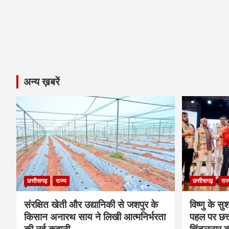
अन्य ख़बरें
छत्तीसगढ़
राज्य
छत्तीसगढ़
राज
संरक्षित खेती और उद्यानिकी से जशपुर के
विष्णु के सु
किसान अनारथ साय ने लिखी आत्मनिर्भरता
पहल पर छत्त