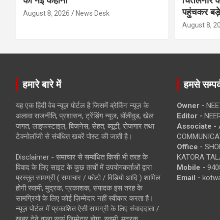
की नई कहानी
चिंतलनार की 
पहुंचकर बड़
August 8, 2026
News Desk
August 8, 2
हमारे बारे में
हमसे सम्पर्
यह एक हिंदी वेब न्यूज़ पोर्टल है जिसमें ब्रेकिंग न्यूज़ के
Owner -
NEE
अलावा राजनीति, प्रशासन, ट्रेंडिंग न्यूज, बॉलीवुड, खेल
Editor -
NEE
जगत, लाइफस्टाइल, बिजनेस, सेहत, ब्यूटी, रोजगार तथा
Associate -
टेक्नोलॉजी से संबंधित खबरें पोस्ट की जाती है।
COMMUNICA
Office -
SHOP
Disclaimer - समाचार से सम्बंधित किसी भी तरह के
KATORA TALA
विवाद के लिए साइट के कुछ तत्वों में उपयोगकर्ताओं द्वारा
Mobile -
940
प्रस्तुत सामग्री ( समाचार / फोटो / विडियो आदि ) शामिल
Email -
kotw
होगी स्वामी, मुद्रक, प्रकाशक, संपादक इस तरह के
सामग्रियों के लिए कोई ज़िम्मेदार नहीं स्वीकार करता है।
न्यूज़ पोर्टल में प्रकाशित ऐसी सामग्री के लिए संवाददाता /
खबर देने वाला स्वयं जिम्मेदार होगा, स्वामी, मुद्रक,