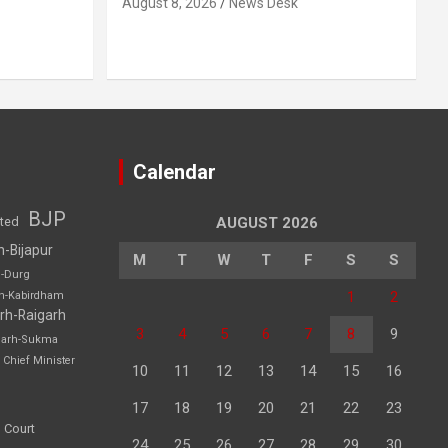
August 8, 2026
News Desk
Calendar
BJP
sted
AUGUST 2026
h-Bijapur
M
T
W
T
F
S
S
h-Durg
1
2
rh-Kabirdham
rh-Raigarh
3
4
5
6
7
8
9
garh-Sukma
Chief Minister
10
11
12
13
14
15
16
17
18
19
20
21
22
23
 Court
24
25
26
27
28
29
30