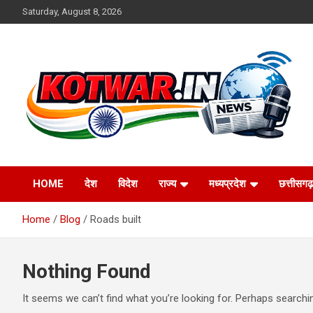
Skip
Saturday, August 8, 2026
to
content
Voice of Rural India
kotwar.in
HOME
देश
विदेश
राज्य
मध्यप्रदेश
छत्तीसगढ़
Home
Blog
Roads built
Nothing Found
It seems we can’t find what you’re looking for. Perhaps searchi