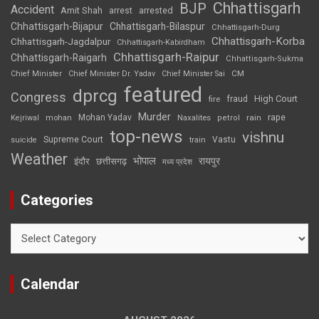
Chhattisgarh
BJP
Accident
Amit Shah
arrested
arrest
Chhattisgarh-Bijapur
Chhattisgarh-Bilaspur
Chhattisgarh-Durg
Chhattisgarh-Korba
Chhattisgarh-Jagdalpur
Chhattisgarh-Kabirdham
Chhattisgarh-Raipur
Chhattisgarh-Raigarh
Chhattisgarh-Sukma
CM
Chief Minister
Chief Minister Dr. Yadav
Chief Minister Sai
featured
dprcg
Congress
High Court
fire
fraud
Murder
rape
Mohan Yadav
Naxalites
rain
Kejriwal
mohan
petrol
top-news
vishnu
Supreme Court
Vastu
suicide
train
Weather
भोपाल
रायपुर
इंदौर
छत्तीसगढ़
मध्य प्रदेश
Categories
Categories
Calendar