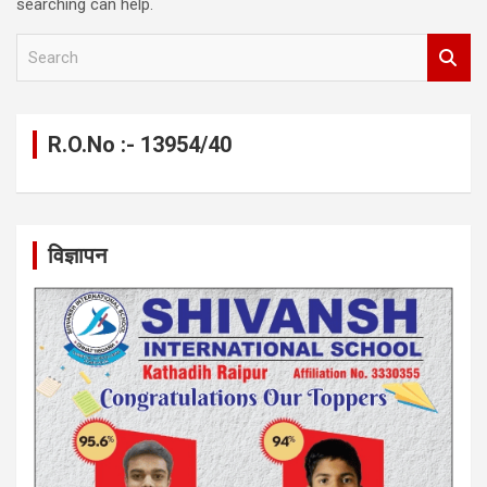
searching can help.
S
e
a
r
c
R.O.No :- 13954/40
h
विज्ञापन