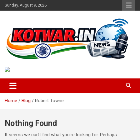
Skip
Sunday, August 9, 2026
to
content
Voice of Rural India
kotwar.in
Home
Blog
Robert Towne
Nothing Found
It seems we can’t find what you’re looking for. Perhaps