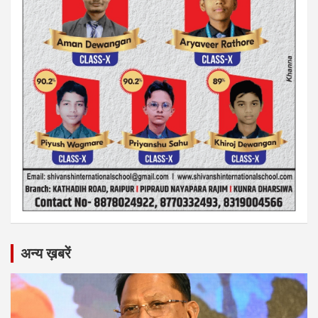
अन्य ख़बरें