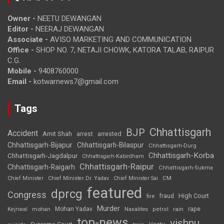
Owner -
NEETU DEWANGAN
Editor -
NEERAJ DEWANGAN
Associate -
AVISO MARKETING AND COMMUNICATION
Office -
SHOP NO. 7, NETAJI CHOWK, KATORA TALAB, RAIPUR
C.G.
Mobile -
9408760000
Email -
kotwarnews7@gmail.com
Tags
Chhattisgarh
BJP
Accident
Amit Shah
arrested
arrest
Chhattisgarh-Bijapur
Chhattisgarh-Bilaspur
Chhattisgarh-Durg
Chhattisgarh-Korba
Chhattisgarh-Jagdalpur
Chhattisgarh-Kabirdham
Chhattisgarh-Raipur
Chhattisgarh-Raigarh
Chhattisgarh-Sukma
CM
Chief Minister
Chief Minister Dr. Yadav
Chief Minister Sai
featured
dprcg
Congress
High Court
fire
fraud
Murder
rape
Mohan Yadav
Naxalites
rain
Kejriwal
mohan
petrol
top-news
vishnu