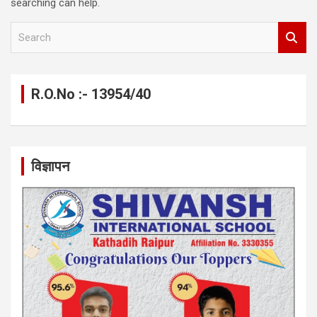
searching can help.
S
e
a
r
c
R.O.No :- 13954/40
h
विज्ञापन