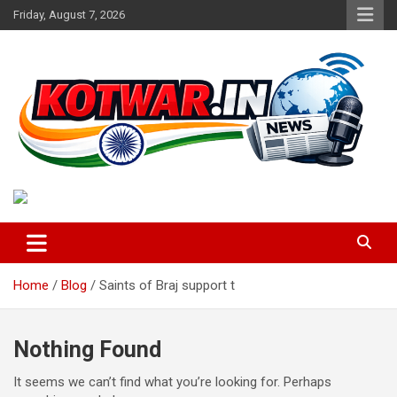
Skip
Friday, August 7, 2026
to
content
Voice of Rural India
kotwar.in
Home
Blog
Saints of Braj support t
Nothing Found
It seems we can’t find what you’re looking for. Perhaps