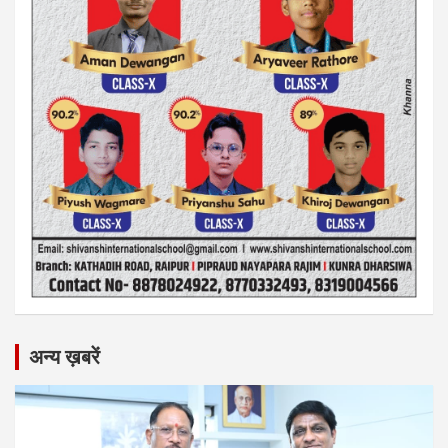
अन्य ख़बरें