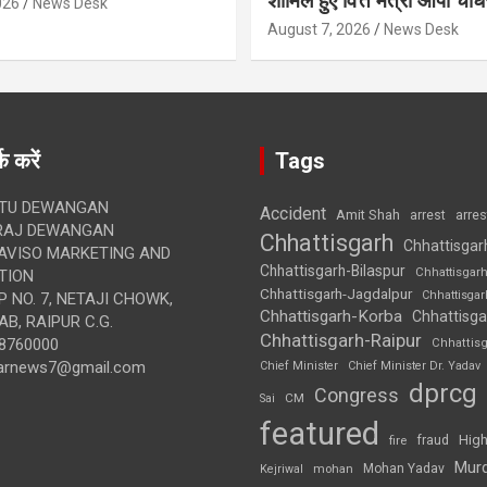
शामिल हुए वित्त मंत्री ओपी चौध
026
News Desk
August 7, 2026
News Desk
क करें
Tags
TU DEWANGAN
Accident
Amit Shah
arre
arrest
RAJ DEWANGAN
Chhattisgarh
Chhattisgar
AVISO MARKETING AND
Chhattisgarh-Bilaspur
Chhattisgar
TION
Chhattisgarh-Jagdalpur
Chhattisga
 NO. 7, NETAJI CHOWK,
Chhattisgarh-Korba
Chhattisga
B, RAIPUR C.G.
Chhattisgarh-Raipur
8760000
Chhattis
arnews7@gmail.com
Chief Minister
Chief Minister Dr. Yadav
dprcg
Congress
CM
Sai
featured
High
fire
fraud
Mur
Mohan Yadav
Kejriwal
mohan