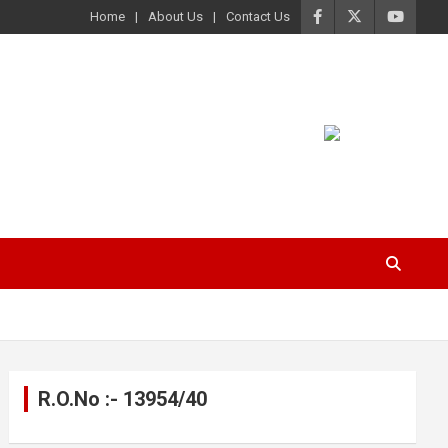
Home
About Us
Contact Us
R.O.No :- 13954/40