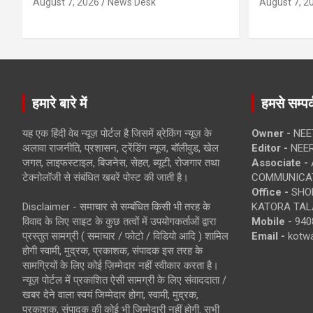
August 7, 2026
News Desk
August 7, 2
हमारे बारे में
हमसे सम्पर्
यह एक हिंदी वेब न्यूज़ पोर्टल है जिसमें ब्रेकिंग न्यूज़ के
Owner -
NEE
अलावा राजनीति, प्रशासन, ट्रेंडिंग न्यूज, बॉलीवुड, खेल
Editor -
NEE
जगत, लाइफस्टाइल, बिजनेस, सेहत, ब्यूटी, रोजगार तथा
Associate -
टेक्नोलॉजी से संबंधित खबरें पोस्ट की जाती है।
COMMUNICA
Office -
SHOP
Disclaimer - समाचार से सम्बंधित किसी भी तरह के
KATORA TALA
विवाद के लिए साइट के कुछ तत्वों में उपयोगकर्ताओं द्वारा
Mobile -
940
प्रस्तुत सामग्री ( समाचार / फोटो / विडियो आदि ) शामिल
Email -
kotw
होगी स्वामी, मुद्रक, प्रकाशक, संपादक इस तरह के
सामग्रियों के लिए कोई ज़िम्मेदार नहीं स्वीकार करता है।
न्यूज़ पोर्टल में प्रकाशित ऐसी सामग्री के लिए संवाददाता /
खबर देने वाला स्वयं जिम्मेदार होगा, स्वामी, मुद्रक,
प्रकाशक, संपादक की कोई भी जिम्मेदारी नहीं होगी. सभी