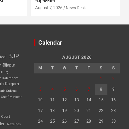
री
नई पहचान
August 7, 2026
News Desk
Calendar
BJP
sted
AUGUST 2026
h-Bijapur
M
T
W
T
F
S
S
h-Durg
1
2
rh-Kabirdham
rh-Raigarh
3
4
5
6
7
8
9
garh-Sukma
Chief Minister
10
11
12
13
14
15
16
17
18
19
20
21
22
23
 Court
24
25
26
27
28
29
30
der
Naxalites