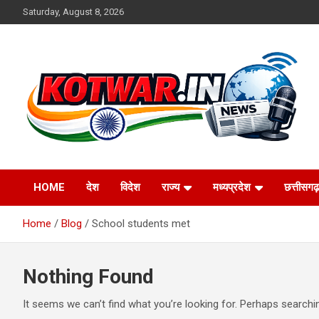
Skip
Saturday, August 8, 2026
to
content
Voice of Rural India
kotwar.in
HOME
देश
विदेश
राज्य
मध्यप्रदेश
छत्तीसगढ़
Home
Blog
School students met
Nothing Found
It seems we can’t find what you’re looking for. Perhaps searchi