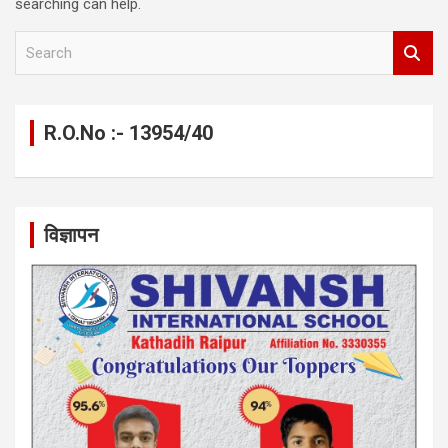
searching can help.
S
e
a
r
c
R.O.No :- 13954/40
h
विज्ञापन