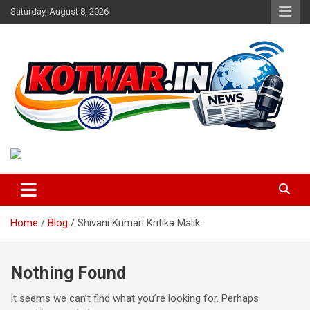
Skip
Saturday, August 8, 2026
to
content
Voice of Rural India
kotwar.in
Home
Blog
Shivani Kumari Kritika Malik
Nothing Found
It seems we can’t find what you’re looking for. Perhaps