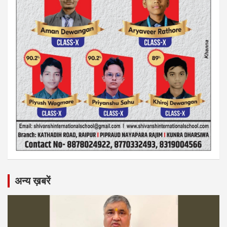
अन्य ख़बरें