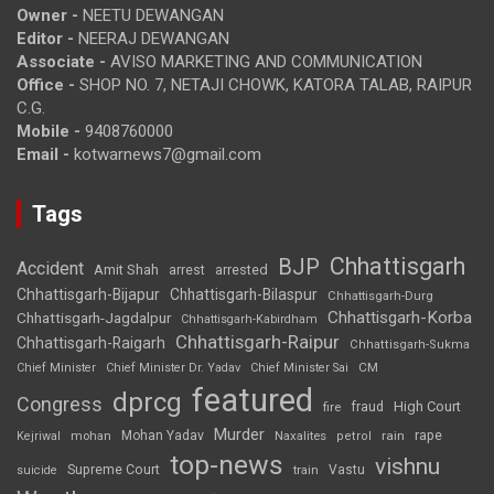
Owner -
NEETU DEWANGAN
Editor -
NEERAJ DEWANGAN
Associate -
AVISO MARKETING AND COMMUNICATION
Office -
SHOP NO. 7, NETAJI CHOWK, KATORA TALAB, RAIPUR
C.G.
Mobile -
9408760000
Email -
kotwarnews7@gmail.com
Tags
Chhattisgarh
BJP
Accident
Amit Shah
arrested
arrest
Chhattisgarh-Bijapur
Chhattisgarh-Bilaspur
Chhattisgarh-Durg
Chhattisgarh-Korba
Chhattisgarh-Jagdalpur
Chhattisgarh-Kabirdham
Chhattisgarh-Raipur
Chhattisgarh-Raigarh
Chhattisgarh-Sukma
CM
Chief Minister
Chief Minister Dr. Yadav
Chief Minister Sai
featured
dprcg
Congress
High Court
fire
fraud
Murder
rape
Mohan Yadav
Naxalites
rain
Kejriwal
mohan
petrol
top-news
vishnu
Supreme Court
Vastu
suicide
train