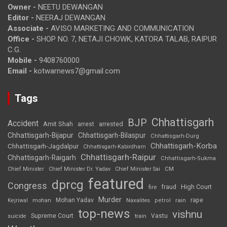
Owner -
NEETU DEWANGAN
Editor -
NEERAJ DEWANGAN
Associate -
AVISO MARKETING AND COMMUNICATION
Office -
SHOP NO. 7, NETAJI CHOWK, KATORA TALAB, RAIPUR
C.G.
Mobile -
9408760000
Email -
kotwarnews7@gmail.com
Tags
Chhattisgarh
BJP
Accident
Amit Shah
arrested
arrest
Chhattisgarh-Bijapur
Chhattisgarh-Bilaspur
Chhattisgarh-Durg
Chhattisgarh-Korba
Chhattisgarh-Jagdalpur
Chhattisgarh-Kabirdham
Chhattisgarh-Raipur
Chhattisgarh-Raigarh
Chhattisgarh-Sukma
CM
Chief Minister
Chief Minister Dr. Yadav
Chief Minister Sai
featured
dprcg
Congress
High Court
fire
fraud
Murder
rape
Mohan Yadav
Naxalites
rain
Kejriwal
mohan
petrol
top-news
vishnu
Supreme Court
Vastu
suicide
train