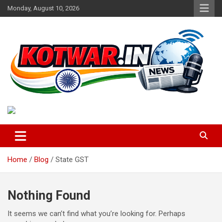
Skip
Monday, August 10, 2026
to
content
Voice of Rural India
kotwar.in
Home
Blog
State GST
Nothing Found
It seems we can’t find what you’re looking for. Perhaps