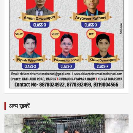
अन्य ख़बरें