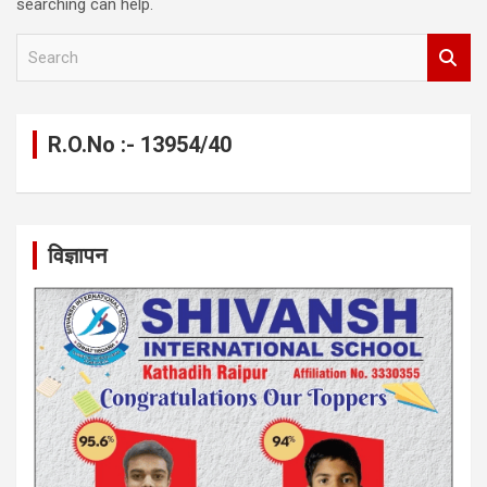
searching can help.
S
e
a
r
c
R.O.No :- 13954/40
h
विज्ञापन