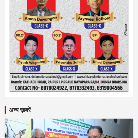
अन्य ख़बरें