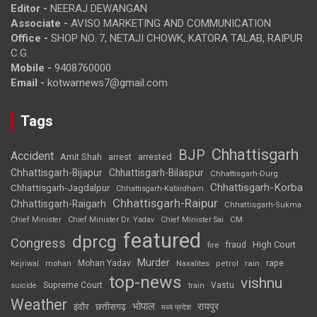
Editor -
NEERAJ DEWANGAN
Associate -
AVISO MARKETING AND COMMUNICATION
Office -
SHOP NO. 7, NETAJI CHOWK, KATORA TALAB, RAIPUR
C.G.
Mobile -
9408760000
Email -
kotwarnews7@gmail.com
Tags
Chhattisgarh
BJP
Accident
Amit Shah
arrested
arrest
Chhattisgarh-Bijapur
Chhattisgarh-Bilaspur
Chhattisgarh-Durg
Chhattisgarh-Korba
Chhattisgarh-Jagdalpur
Chhattisgarh-Kabirdham
Chhattisgarh-Raipur
Chhattisgarh-Raigarh
Chhattisgarh-Sukma
CM
Chief Minister
Chief Minister Dr. Yadav
Chief Minister Sai
featured
dprcg
Congress
High Court
fire
fraud
Murder
rape
Mohan Yadav
Naxalites
rain
Kejriwal
mohan
petrol
top-news
vishnu
Supreme Court
Vastu
suicide
train
Weather
भोपाल
रायपुर
इंदौर
छत्तीसगढ़
मध्य प्रदेश