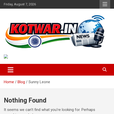
Skip
Friday, August 7, 2026
to
content
Voice of Rural India
kotwar.in
Home
Blog
Sunny Leone
Nothing Found
It seems we can’t find what you’re looking for. Perhaps