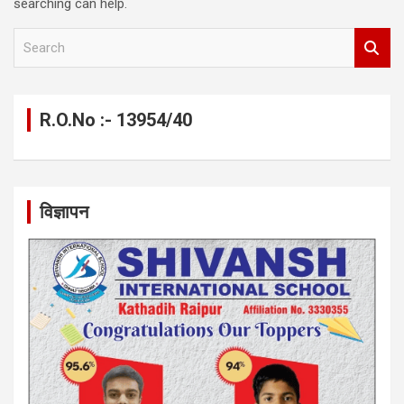
searching can help.
S
e
a
r
c
R.O.No :- 13954/40
h
विज्ञापन