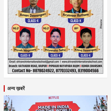
अन्य ख़बरें