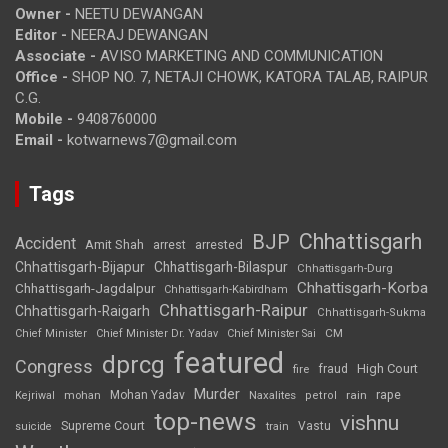
Owner -
NEETU DEWANGAN
Editor -
NEERAJ DEWANGAN
Associate -
AVISO MARKETING AND COMMUNICATION
Office -
SHOP NO. 7, NETAJI CHOWK, KATORA TALAB, RAIPUR
C.G.
Mobile -
9408760000
Email -
kotwarnews7@gmail.com
Tags
Chhattisgarh
BJP
Accident
Amit Shah
arrested
arrest
Chhattisgarh-Bijapur
Chhattisgarh-Bilaspur
Chhattisgarh-Durg
Chhattisgarh-Korba
Chhattisgarh-Jagdalpur
Chhattisgarh-Kabirdham
Chhattisgarh-Raipur
Chhattisgarh-Raigarh
Chhattisgarh-Sukma
CM
Chief Minister
Chief Minister Dr. Yadav
Chief Minister Sai
featured
dprcg
Congress
High Court
fire
fraud
Murder
rape
Mohan Yadav
Naxalites
rain
Kejriwal
mohan
petrol
top-news
vishnu
Supreme Court
Vastu
suicide
train