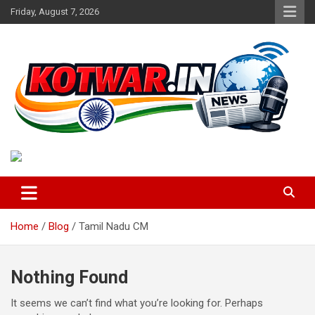
Skip
Friday, August 7, 2026
to
content
Voice of Rural India
kotwar.in
Home
Blog
Tamil Nadu CM
Nothing Found
It seems we can’t find what you’re looking for. Perhaps