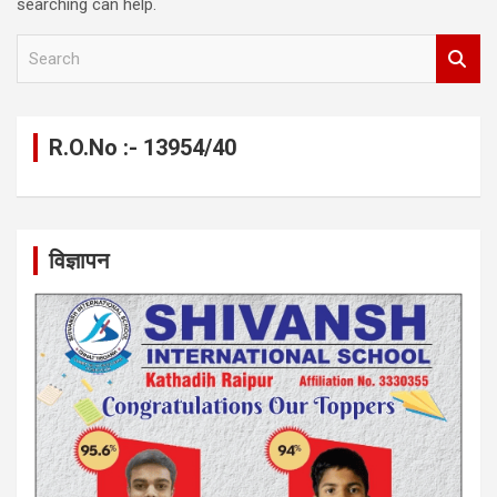
searching can help.
S
e
a
r
c
R.O.No :- 13954/40
h
विज्ञापन