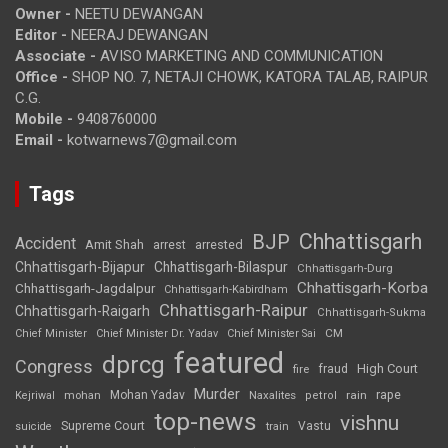
Owner -
NEETU DEWANGAN
Editor -
NEERAJ DEWANGAN
Associate -
AVISO MARKETING AND COMMUNICATION
Office -
SHOP NO. 7, NETAJI CHOWK, KATORA TALAB, RAIPUR
C.G.
Mobile -
9408760000
Email -
kotwarnews7@gmail.com
Tags
Chhattisgarh
BJP
Accident
Amit Shah
arrested
arrest
Chhattisgarh-Bijapur
Chhattisgarh-Bilaspur
Chhattisgarh-Durg
Chhattisgarh-Korba
Chhattisgarh-Jagdalpur
Chhattisgarh-Kabirdham
Chhattisgarh-Raipur
Chhattisgarh-Raigarh
Chhattisgarh-Sukma
CM
Chief Minister
Chief Minister Dr. Yadav
Chief Minister Sai
featured
dprcg
Congress
High Court
fire
fraud
Murder
rape
Mohan Yadav
Naxalites
rain
Kejriwal
mohan
petrol
top-news
vishnu
Supreme Court
Vastu
suicide
train