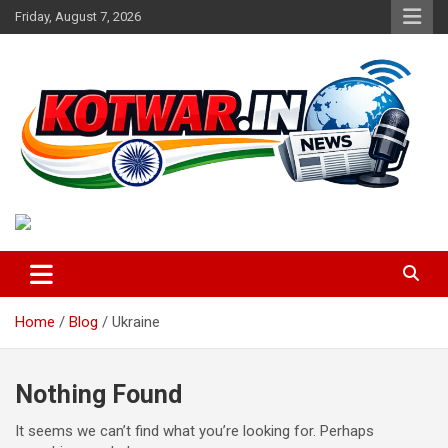
Skip
Friday, August 7, 2026
to
content
Voice of Rural India
kotwar.in
Home
Blog
Ukraine
Nothing Found
It seems we can’t find what you’re looking for. Perhaps