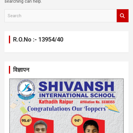
searching can help.
S
e
a
r
c
R.O.No :- 13954/40
h
विज्ञापन