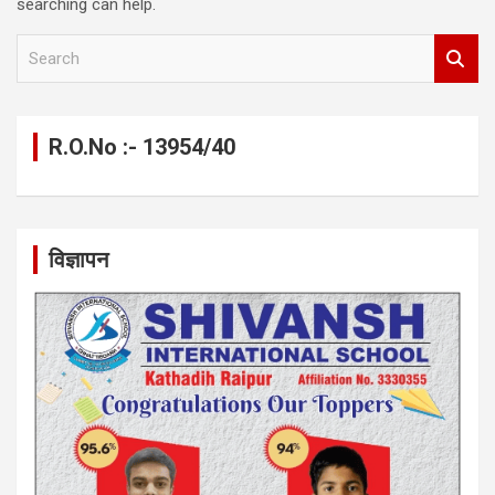
searching can help.
S
e
a
r
c
R.O.No :- 13954/40
h
विज्ञापन