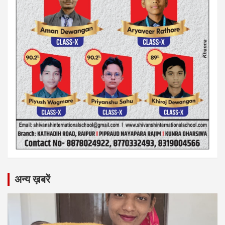
अन्य ख़बरें