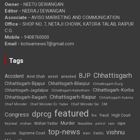
Owner -
NEETU DEWANGAN
Editor -
NEERAJ DEWANGAN
Associate -
AVISO MARKETING AND COMMUNICATION
Office -
SHOP NO. 7, NETAJI CHOWK, KATORA TALAB, RAIPUR
C.G.
Mobile -
9408760000
Email -
kotwarnews7@gmail.com
Tags
Chhattisgarh
BJP
Accident
Amit Shah
arrested
arrest
Chhattisgarh-Bijapur
Chhattisgarh-Bilaspur
Chhattisgarh-Durg
Chhattisgarh-Korba
Chhattisgarh-Jagdalpur
Chhattisgarh-Kabirdham
Chhattisgarh-Raipur
Chhattisgarh-Raigarh
Chhattisgarh-Sukma
CM
Chief Minister
Chief Minister Dr. Yadav
Chief Minister Sai
featured
dprcg
Congress
High Court
fire
fraud
Murder
rape
Mohan Yadav
Naxalites
rain
Kejriwal
mohan
petrol
top-news
vishnu
Supreme Court
Vastu
suicide
train