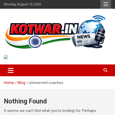
Skip
Monday, August 10, 2026
to
content
Voice of Rural India
kotwar.in
Home
Blog
unreserved coaches
Nothing Found
It seems we can’t find what you’re looking for. Perhaps