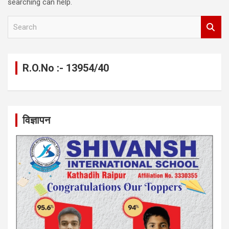
searching can help.
S
e
a
r
c
R.O.No :- 13954/40
h
विज्ञापन