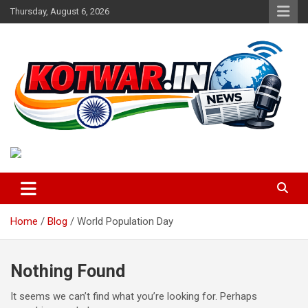
Skip
Thursday, August 6, 2026
to
content
Voice of Rural India
kotwar.in
Home
Blog
World Population Day
Nothing Found
It seems we can’t find what you’re looking for. Perhaps