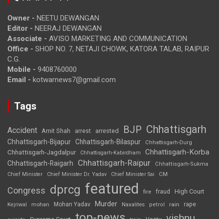
Owner -
NEETU DEWANGAN
Editor -
NEERAJ DEWANGAN
Associate -
AVISO MARKETING AND COMMUNICATION
Office -
SHOP NO. 7, NETAJI CHOWK, KATORA TALAB, RAIPUR
C.G.
Mobile -
9408760000
Email -
kotwarnews7@gmail.com
Tags
Chhattisgarh
BJP
Accident
Amit Shah
arrested
arrest
Chhattisgarh-Bijapur
Chhattisgarh-Bilaspur
Chhattisgarh-Durg
Chhattisgarh-Korba
Chhattisgarh-Jagdalpur
Chhattisgarh-Kabirdham
Chhattisgarh-Raipur
Chhattisgarh-Raigarh
Chhattisgarh-Sukma
CM
Chief Minister
Chief Minister Dr. Yadav
Chief Minister Sai
featured
dprcg
Congress
High Court
fire
fraud
Murder
rape
Mohan Yadav
Naxalites
rain
Kejriwal
mohan
petrol
top-news
vishnu