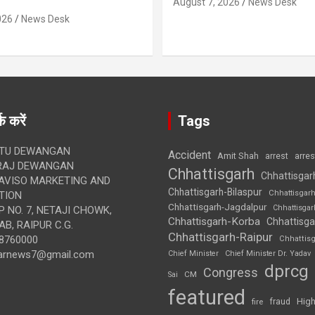
August 7, 2026
News Desk
026
News Desk
क करें
Tags
TU DEWANGAN
Accident
Amit Shah
arre
arrest
RAJ DEWANGAN
Chhattisgarh
Chhattisgar
AVISO MARKETING AND
Chhattisgarh-Bilaspur
Chhattisgar
TION
Chhattisgarh-Jagdalpur
Chhattisga
 NO. 7, NETAJI CHOWK,
Chhattisgarh-Korba
Chhattisga
B, RAIPUR C.G.
Chhattisgarh-Raipur
8760000
Chhattis
arnews7@gmail.com
Chief Minister
Chief Minister Dr. Yadav
dprcg
Congress
CM
Sai
featured
High
fire
fraud