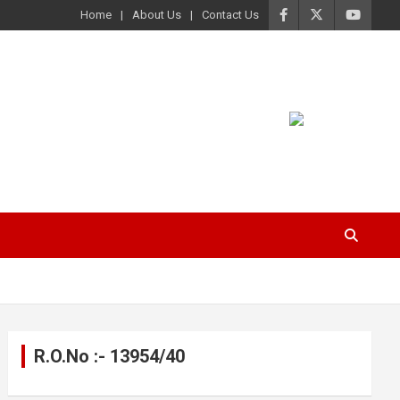
Home
About Us
Contact Us
R.O.No :- 13954/40