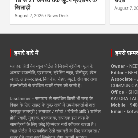
18 से 21 अगस्त तक जुटेंगे प्रदेशभर के
संदेश
खिलाड़ी
August 7, 2
August 7, 2026
News Desk
हमारे बारे में
हमसे सम्पर्
यह एक हिंदी वेब न्यूज़ पोर्टल है जिसमें ब्रेकिंग न्यूज़ के
Owner -
NEE
अलावा राजनीति, प्रशासन, ट्रेंडिंग न्यूज, बॉलीवुड, खेल
Editor -
NEE
जगत, लाइफस्टाइल, बिजनेस, सेहत, ब्यूटी, रोजगार तथा
Associate -
टेक्नोलॉजी से संबंधित खबरें पोस्ट की जाती है।
COMMUNICA
Office -
SHOP
Disclaimer - समाचार से सम्बंधित किसी भी तरह के
KATORA TALA
विवाद के लिए साइट के कुछ तत्वों में उपयोगकर्ताओं द्वारा
Mobile -
940
प्रस्तुत सामग्री ( समाचार / फोटो / विडियो आदि ) शामिल
Email -
kotw
होगी स्वामी, मुद्रक, प्रकाशक, संपादक इस तरह के
सामग्रियों के लिए कोई ज़िम्मेदार नहीं स्वीकार करता है।
न्यूज़ पोर्टल में प्रकाशित ऐसी सामग्री के लिए संवाददाता /
खबर देने वाला स्वयं जिम्मेदार होगा, स्वामी, मुद्रक,