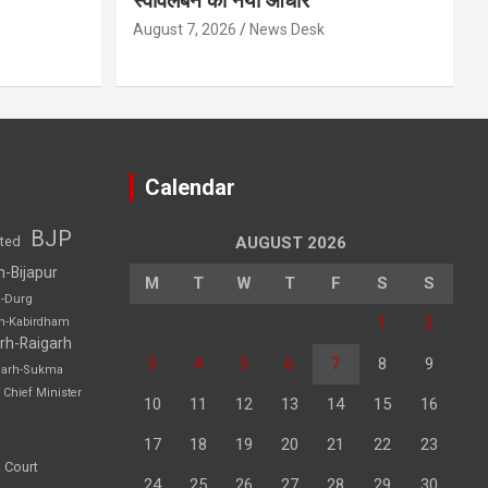
स्वावलंबन का नया आधार
August 7, 2026
News Desk
Calendar
BJP
sted
AUGUST 2026
h-Bijapur
M
T
W
T
F
S
S
h-Durg
1
2
rh-Kabirdham
rh-Raigarh
3
4
5
6
7
8
9
garh-Sukma
Chief Minister
10
11
12
13
14
15
16
17
18
19
20
21
22
23
 Court
24
25
26
27
28
29
30