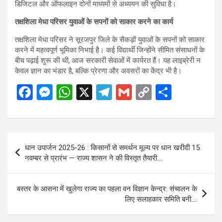
डिजिटल और ऑफलाइन दोनों माध्यमों से अध्ययन की सुविधा है।
तक्षशिला मेधा परिसर युवाओं के सपनों को साकार करने का कार्य
तक्षशिला मेधा परिसर ने सूरजपुर जिले के सैकड़ों युवाओं के सपनों को साकार
करने में महत्वपूर्ण भूमिका निभाई है। कई विद्यार्थी जिन्होंने सीमित संसाधनों के
बीच पढ़ाई शुरू की थी, आज सरकारी सेवाओं में कार्यरत हैं। यह लाइब्रेरी न
केवल ज्ञान का भंडार है, बल्कि प्रेरणा और अवसरों का केंद्र भी है।
F
M
W
X
T
G
C
S
a
es
h
el
m
o
h
ce
se
at
e
ail
py
ar
b
n
s
gr
Li
e
Post
धान उपार्जन 2025-26 : किसानों से समर्थन मूल्य पर धान खरीदी 15
o
g
A
a
n
navigation
नवम्बर से प्रारंभ — राज्य शासन ने की विस्तृत तैयारी….
o
er
p
m
k
k
p
बस्तर के आसना में खुलेगा राज्य का पहला वन विज्ञान केन्द्र: संचालन के
लिए सलाहकार समिति बनी….