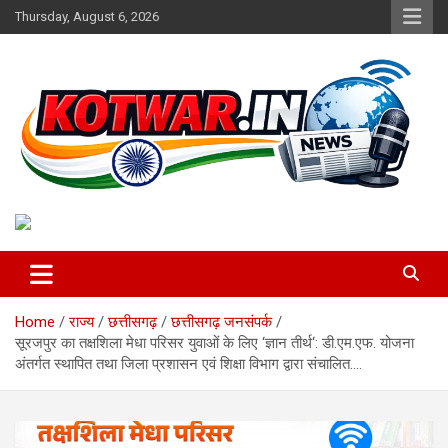
Skip
Thursday, August 6, 2026
to
content
Voice of Rural India
kotwar.in
Home
राज्य
छत्तीसगढ़
छत्तीसगढ़ जनसंपर्क
सूरजपुर का तक्षशिला मेधा परिसर युवाओं के लिए ‘ज्ञान तीर्थ‘: डी.एम.एफ. योजना
अंतर्गत स्थापित तथा जिला प्रशासन एवं शिक्षा विभाग द्वारा संचालित….