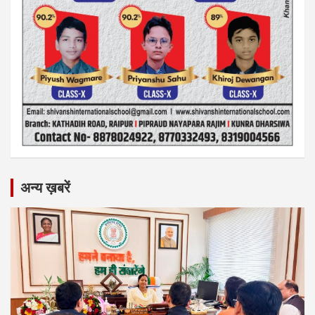
अन्य ख़बरें