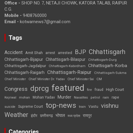
Office -
SHOP NO. 7, NETAJI CHOWK, KATORA TALAB, RAIPUR
C.G.
Mobile -
9408760000
Email -
kotwarnews7@gmail.com
Tags
Chhattisgarh
BJP
Accident
Amit Shah
arrested
arrest
Chhattisgarh-Bijapur
Chhattisgarh-Bilaspur
Chhattisgarh-Durg
Chhattisgarh-Korba
Chhattisgarh-Jagdalpur
Chhattisgarh-Kabirdham
Chhattisgarh-Raipur
Chhattisgarh-Raigarh
Chhattisgarh-Sukma
CM
Chief Minister
Chief Minister Dr. Yadav
Chief Minister Sai
featured
dprcg
Congress
High Court
fire
fraud
Murder
rape
Mohan Yadav
Naxalites
rain
Kejriwal
mohan
petrol
top-news
vishnu
Supreme Court
Vastu
suicide
train
Weather
भोपाल
रायपुर
इंदौर
छत्तीसगढ़
मध्य प्रदेश
Categories