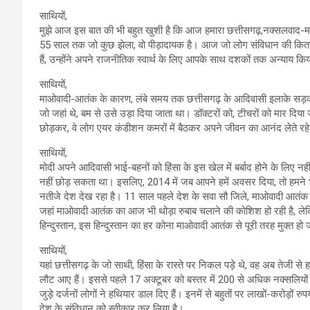
साथियों,
मुझे आज इस बात की भी बहुत खुशी है कि आज हमारा छत्तीसगढ़,नक्सलवाद-मा
55 साल तक जो कुछ झेला, वो पीड़ादायक है। आज जो लोग संविधान की किताब 
हैं, उन्होंने अपने राजनीतिक स्वार्थ के लिए आपके साथ दशकों तक अन्याय किय
साथियों,
माओवादी-आतंक के कारण, लंबे समय तक छत्तीसगढ़ के आदिवासी इलाके सड़कों से
जो जहां थे, बम से उसे उड़ा दिया जाता था। डॉक्टरों को, टीचरों को मार 
छोड़कर, वे लोग एयर कंडीशन कमरों में बैठकर अपने जीवन का आनंद लेते रह
साथियों,
मोदी अपने आदिवासी भाई-बहनों को हिंसा के इस खेल में बर्बाद होने के लिए नह
नहीं छोड़ सकता था। इसलिए, 2014 में जब आपने हमें अवसर दिया, तो हमन
नतीजे देश देख रहा है। 11 साल पहले देश के सवा सौ जिले, माओवादी आतंक की च
जहां माओवादी आतंक का आज भी थोड़ा रुबाब चलाने की कोशिश हो रही है, लेकिन मै
हिन्‍दुस्‍तान, इस हिन्‍दुस्‍तान का हर कोना माओवादी आतंक से पूरी तरह मुक्त हो
साथियों,
यहां छत्तीसगढ़ के जो साथी, हिंसा के रास्ते पर निकल पड़े थे, वह अब तेजी से
लौट आए हैं। इससे पहले 17 अक्टूबर को बस्तर में 200 से अधिक नक्सलियों न
जुड़े दर्जनों लोगों ने हथियार डाल दिए हैं। इनमें से बहुतों पर लाखों-करोड़ों
देश के संविधान को स्वीकार कर लिया है।