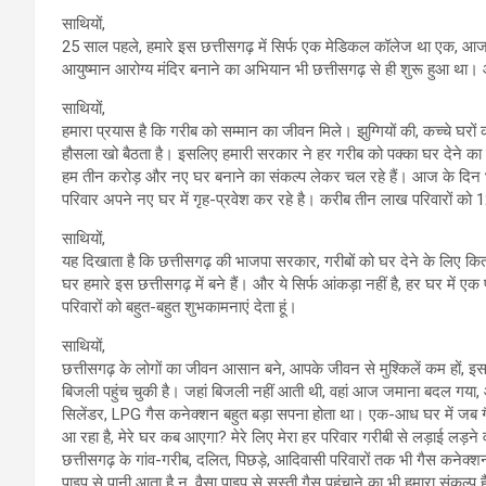
साथियों,
25 साल पहले, हमारे इस छत्तीसगढ़ में सिर्फ एक मेडिकल कॉलेज था एक, आज छत्तीस
आयुष्मान आरोग्य मंदिर बनाने का अभियान भी छत्तीसगढ़ से ही शुरू हुआ था। आ
साथियों,
हमारा प्रयास है कि गरीब को सम्मान का जीवन मिले। झुग्गियों की, कच्चे घरो
हौसला खो बैठता है। इसलिए हमारी सरकार ने हर गरीब को पक्का घर देने का सं
हम तीन करोड़ और नए घर बनाने का संकल्प लेकर चल रहे हैं। आज के दिन भ
परिवार अपने नए घर में गृह-प्रवेश कर रहे है। करीब तीन लाख परिवारों को 
साथियों,
यह दिखाता है कि छत्तीसगढ़ की भाजपा सरकार, गरीबों को घर देने के लिए कित
घर हमारे इस छत्तीसगढ़ में बने हैं। और ये सिर्फ आंकड़ा नहीं है, हर घर में ए
परिवारों को बहुत-बहुत शुभकामनाएं देता हूं।
साथियों,
छत्तीसगढ़ के लोगों का जीवन आसान बने, आपके जीवन से मुश्किलें कम हों, इ
बिजली पहुंच चुकी है। जहां बिजली नहीं आती थी, वहां आज जमाना बदल गया, आ
सिलेंडर, LPG गैस कनेक्शन बहुत बड़ा सपना होता था। एक-आध घर में जब गै
आ रहा है, मेरे घर कब आएगा? मेरे लिए मेरा हर परिवार गरीबी से लड़ाई लड
छत्तीसगढ़ के गांव-गरीब, दलित, पिछड़े, आदिवासी परिवारों तक भी गैस कनेक्शन
पाइप से पानी आता है न, वैसा पाइप से सस्ती गैस पहुंचाने का भी हमारा संकल्प