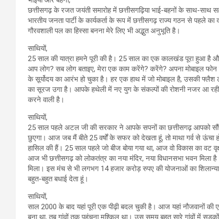
छत्तीसगढ़ के रजत जयंती समारोह में छत्तीसगढ़िया भाई-बहनों के साथ-साथ सहभ
भारतीय जनता पार्टी के कार्यकर्ता के रूप में छत्तीसगढ़ राज्य गठन से पहले क
गौरवशाली पल का हिस्सा बनना मेरे लिए भी अद्भुत अनुभूति है।
साथियों,
25 साल की यात्रा हमने पूरी की है। 25 साल का एक कालखंड पूरा हुआ है और
आप लोग? सब लोग बताइए, मेरा एक काम करेंगे? करेंगे? अपना मोबाइल फो
के सूर्योदय का आरंभ हो चुका है। हर एक हाथ में जो मोबाइल है, उसकी फ्लैश 
का सूरज उगा है। आपके हथेली में नए युग के संकल्पों की रोशनी नजर आ रही है।
करने वाली है।
साथियों,
25 साल पहले अटल जी की सरकार ने आपके सपनों का छत्तीसगढ़ आपको सौंपा
छुएगा। आज जब मैं बीते 25 वर्षों के सफर को देखता हूं, तो माथा गर्व से ऊं
हासिल की हैं। 25 साल पहले जो बीज बोया गया था, आज वो विकास का वट वृक
आज भी छत्तीसगढ़ को लोकतंत्र का नया मंदिर, नया विधानसभा भवन मिला है।
मिला। इस मंच से भी लगभग 14 हजार करोड़ रुपए की योजनाओं का शिलान्यास 
बहुत-बहुत बधाई देता हूं।
साथियों,
साल 2000 के बाद यहां पूरी एक पीढ़ी बदल चुकी है। आज यहां नौजवानों की एक प
बना था, तब गांवों तक पहुंचना मुश्किल था। उस समय बहुत सारे गांवों में सड़क