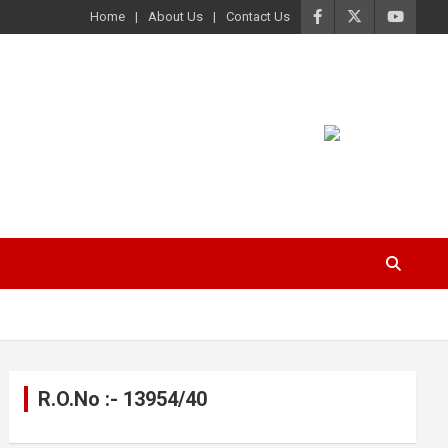
Home
About Us
Contact Us
R.O.No :- 13954/40