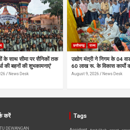
्य
छत्तीसगढ़
राज्य
गों के साथ सीमा पर सैनिकों तक
उद्योग मंत्री ने निगम के 04 वार्
र्धा की बहनों की शुभकामनाएं’
60 लाख रू. के विकास कार्याे 
026
News Desk
August 9, 2026
News Desk
क करें
Tags
TU DEWANGAN
Accident