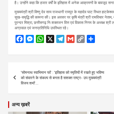
है। उन्होंने कहा कि हजार वर्षों के इतिहास में अनेक आक्रमणों के बावजूद 
मुख्यमंत्री श्री विष्णु देव साय राजधानी रायपुर के महादेव घाट स्थित हाटकेश्व
सुख-समृद्धि की कामना की। इस अवसर पर कृषि मंत्री श्री रामविचार नेताम, वन 
पुरन्दर मिश्रा, छत्तीसगढ़ निःशक्तजन वित्त एवं विकास निगम के अध्यक्ष श्री
अग्रवाल एवं जनप्रतिनिधि उपस्थित रहे।
F
M
W
X
T
G
C
S
a
es
h
el
m
o
h
ce
se
at
e
ail
py
ar
b
n
s
gr
Li
e
Post
o
g
A
a
n
’सोमनाथ स्वाभिमान पर्व’ : ’इतिहास को स्मृतियों में रखते हुए भविष्य
navigation
o
er
p
m
k
को संवारने के संकल्प से बनता है सशक्त राष्ट्र- उप मुख्यमंत्री
विजय शर्मा’….
k
p
अन्य ख़बरें