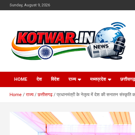
Skip
Sunday, August 9, 2026
to
content
Voice of Rural India
kotwar.in
HOME
देश
विदेश
राज्य
मध्यप्रदेश
छत्तीसगढ़
Home
राज्य
छत्तीसगढ़
प्रधानमंत्री के नेतृत्व में देश की सनातन संस्कृति क