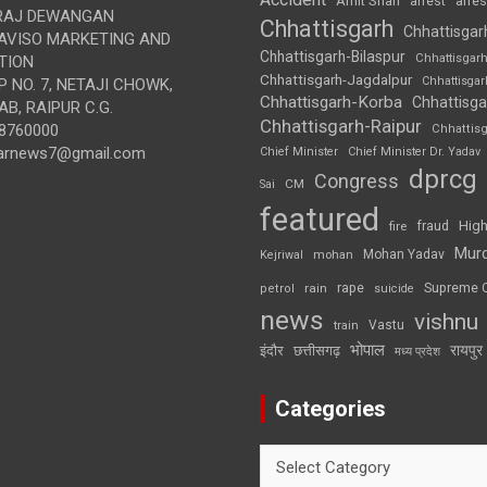
Amit Shah
arre
arrest
RAJ DEWANGAN
Chhattisgarh
Chhattisgar
AVISO MARKETING AND
Chhattisgarh-Bilaspur
Chhattisgar
TION
Chhattisgarh-Jagdalpur
Chhattisga
 NO. 7, NETAJI CHOWK,
Chhattisgarh-Korba
Chhattisga
B, RAIPUR C.G.
Chhattisgarh-Raipur
8760000
Chhattis
arnews7@gmail.com
Chief Minister
Chief Minister Dr. Yadav
dprcg
Congress
CM
Sai
featured
High
fire
fraud
Mur
Mohan Yadav
Kejriwal
mohan
rape
Supreme 
rain
petrol
suicide
news
vishnu
Vastu
train
भोपाल
रायपुर
इंदौर
छत्तीसगढ़
मध्य प्रदेश
Categories
Categories