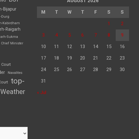
sted
AUGUST 2026
h-Bijapur
M
T
W
T
F
S
S
h-Durg
1
2
rh-Kabirdham
rh-Raigarh
3
4
5
6
7
8
9
garh-Sukma
Chief Minister
10
11
12
13
14
15
16
17
18
19
20
21
22
23
 Court
24
25
26
27
28
29
30
der
Naxalites
top-
31
Court
Weather
« Jul