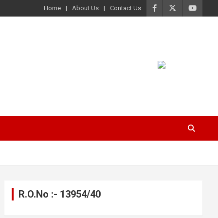
Home
About Us
Contact Us
R.O.No :- 13954/40