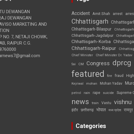
TU DEWANGAN
Accident
Amit Shah
arre
arrest
RAJ DEWANGAN
Chhattisgarh
Chhattisgar
AVISO MARKETING AND
Chhattisgarh-Bilaspur
Chhattisgar
TION
Chhattisgarh-Jagdalpur
Chhattisga
 NO. 7, NETAJI CHOWK,
Chhattisgarh-Korba
Chhattisga
B, RAIPUR C.G.
Chhattisgarh-Raipur
8760000
Chhattis
arnews7@gmail.com
Chief Minister
Chief Minister Dr. Yadav
dprcg
Congress
CM
Sai
featured
High
fire
fraud
Mur
Mohan Yadav
Kejriwal
mohan
rape
Supreme 
rain
petrol
suicide
news
vishnu
Vastu
train
भोपाल
रायपुर
इंदौर
छत्तीसगढ़
मध्य प्रदेश
Categories