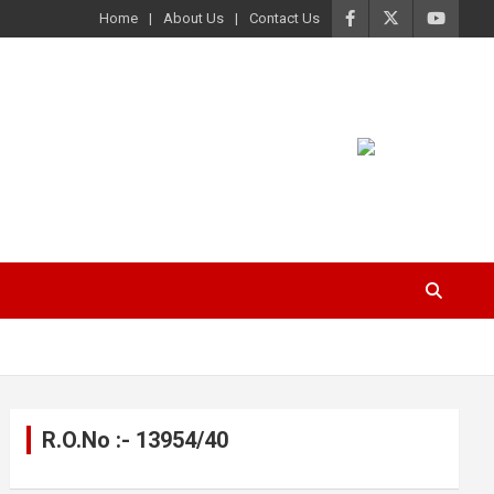
Home
About Us
Contact Us
R.O.No :- 13954/40