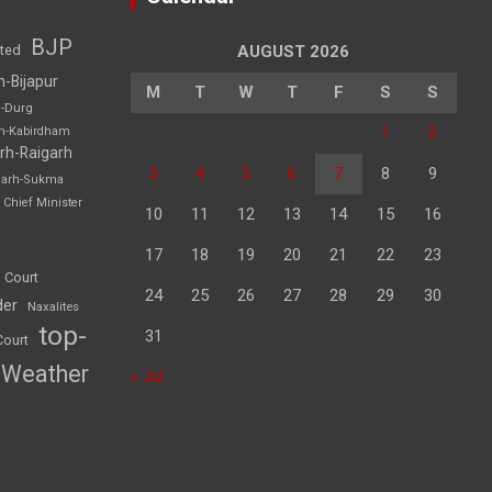
BJP
sted
AUGUST 2026
h-Bijapur
M
T
W
T
F
S
S
h-Durg
1
2
rh-Kabirdham
rh-Raigarh
3
4
5
6
7
8
9
garh-Sukma
Chief Minister
10
11
12
13
14
15
16
17
18
19
20
21
22
23
 Court
24
25
26
27
28
29
30
der
Naxalites
top-
31
Court
Weather
« Jul