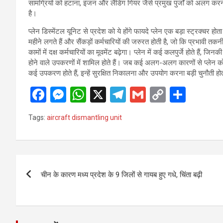
सामग्रियों को हटाना, इंजन और लैंडिंग गियर जैसे प्रमुख पुर्जों को अलग करन
है।
प्लेन डिस्मेंटल यूनिट से प्रदेश को ये होंगे फायदे प्लेन एक बड़ा स्ट्रक्चर 
महीने लगते हैं और सैंकड़ों कर्मचारियों की जरुरत होती है, जो कि प्रभावी तकनीकी
कामों में दक्ष कर्मचारियों का मूवमेंट बढ़ेगा। प्लेन में कई कलपुर्जे होते ह
होने वाले उपकरणों में शामिल होते हैं। जब कई अलग-अलग कारणों से प्लेन को
कई उपकरण होते हैं, इन्हें सुरक्षित निकालना और उपयोग करना बड़ी चुनौती हो
F
M
W
X
T
G
C
S
a
es
h
el
m
o
h
Tags:
aircraft dismantling unit
ce
se
at
e
ail
py
ar
b
n
s
gr
Li
e
o
g
A
a
n
Post
o
er
p
m
k
चीन के कारण मध्य प्रदेश के 9 जिलों से गायब हुए गधे, चिंता बढ़ी
navigation
k
p