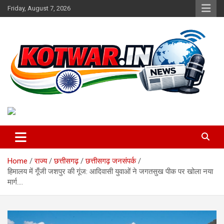
Skip
Friday, August 7, 2026
to
content
Voice of Rural India
kotwar.in
Home
राज्य
छत्तीसगढ़
छत्तीसगढ़ जनसंपर्क
हिमालय में गूँजी जशपुर की गूंज: आदिवासी युवाओं ने जगतसुख पीक पर खोला नया
मार्ग….