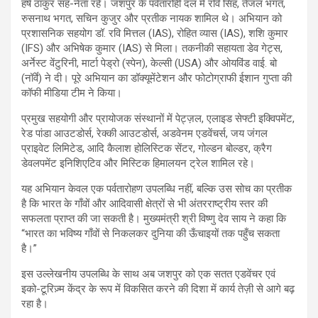
हर्ष ठाकुर सह-नेता रहे। जशपुर के पर्वतारोही दल में रवि सिंह, तेजल भगत,
रुसनाथ भगत, सचिन कुजुर और प्रतीक नायक शामिल थे। अभियान को
प्रशासनिक सहयोग डॉ. रवि मित्तल (IAS), रोहित व्यास (IAS), शशि कुमार
(IFS) और अभिषेक कुमार (IAS) से मिला। तकनीकी सहायता डेव गेट्स,
अर्नेस्ट वेंटुरिनी, मार्टा पेड्रो (स्पेन), केल्सी (USA) और ओयविंड वाई. बो
(नॉर्वे) ने दी। पूरे अभियान का डॉक्यूमेंटेशन और फोटोग्राफी ईशान गुप्ता की
कॉफी मीडिया टीम ने किया।
प्रमुख सहयोगी और प्रायोजक संस्थानों में पेट्ज़ल, एलाइड सेफ्टी इक्विपमेंट,
रेड पांडा आउटडोर्स, रेक्की आउटडोर्स, अडवेनम एडवेंचर्स, जय जंगल
प्राइवेट लिमिटेड, आदि कैलाश होलिस्टिक सेंटर, गोल्डन बोल्डर, क्रैग
डेवलपमेंट इनिशिएटिव और मिस्टिक हिमालयन ट्रेल शामिल रहे।
यह अभियान केवल एक पर्वतारोहण उपलब्धि नहीं, बल्कि उस सोच का प्रतीक
है कि भारत के गाँवों और आदिवासी क्षेत्रों से भी अंतरराष्ट्रीय स्तर की
सफलता प्राप्त की जा सकती है। मुख्यमंत्री श्री विष्णु देव साय ने कहा कि
“भारत का भविष्य गाँवों से निकलकर दुनिया की ऊँचाइयों तक पहुँच सकता
है।”
इस उल्लेखनीय उपलब्धि के साथ अब जशपुर को एक सतत एडवेंचर एवं
इको-टूरिज़्म केंद्र के रूप में विकसित करने की दिशा में कार्य तेज़ी से आगे बढ़
रहा है।