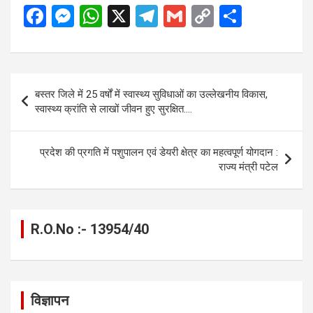
F
M
W
X
T
G
C
S
a
es
h
el
m
o
h
ce
se
at
e
ail
py
ar
b
n
s
gr
Li
e
Post
बस्तर जिले में 25 वर्षों में स्वास्थ्य सुविधाओं का उल्लेखनीय विकास,
o
g
A
a
n
navigation
स्वास्थ्य क्रांति से लाखों जीवन हुए सुरक्षित….
o
er
p
m
k
k
p
प्रदेश की प्रगति में पशुपालन एवं डेयरी क्षेत्र का महत्वपूर्ण योगदान :
राज्य मंत्री पटेल
R.O.No :- 13954/40
विज्ञापन