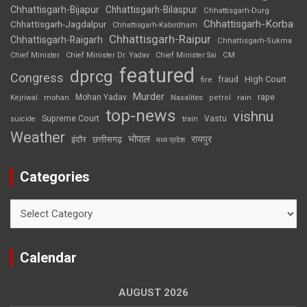
Chhattisgarh-Bijapur
Chhattisgarh-Bilaspur
Chhattisgarh-Durg
Chhattisgarh-Korba
Chhattisgarh-Jagdalpur
Chhattisgarh-Kabirdham
Chhattisgarh-Raipur
Chhattisgarh-Raigarh
Chhattisgarh-Sukma
CM
Chief Minister
Chief Minister Dr. Yadav
Chief Minister Sai
featured
dprcg
Congress
High Court
fire
fraud
Murder
rape
Mohan Yadav
Naxalites
rain
Kejriwal
mohan
petrol
top-news
vishnu
Supreme Court
Vastu
suicide
train
Weather
भोपाल
रायपुर
इंदौर
छत्तीसगढ़
मध्य प्रदेश
Categories
Categories
Calendar
AUGUST 2026