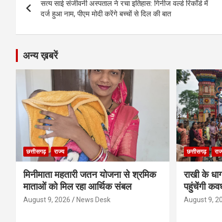
o
er
p
m
k
सत्य साई संजीवनी अस्पताल ने रचा इतिहास: गिनीज वर्ल्ड रिकॉर्ड में
navigation
दर्ज हुआ नाम, पीएम मोदी करेंगे बच्चों से दिल की बात
k
p
अन्य ख़बरें
छत्तीसगढ़
राज्य
छत्तीसगढ़
राज
मिनीमाता महतारी जतन योजना से श्रमिक
राखी के धा
माताओं को मिल रहा आर्थिक संबल
पहुंचेंगी कव
August 9, 2026
News Desk
August 9, 2