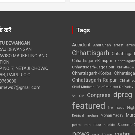
क करें
Tags
TU DEWANGAN
Accident
Amit Shah
arre
arrest
RAJ DEWANGAN
Chhattisgarh
Chhattisgar
AVISO MARKETING AND
Chhattisgarh-Bilaspur
Chhattisgar
TION
Chhattisgarh-Jagdalpur
Chhattisga
 NO. 7, NETAJI CHOWK,
Chhattisgarh-Korba
Chhattisga
B, RAIPUR C.G.
Chhattisgarh-Raipur
8760000
Chhattis
arnews7@gmail.com
Chief Minister
Chief Minister Dr. Yadav
dprcg
Congress
CM
Sai
featured
High
fire
fraud
Mur
Mohan Yadav
Kejriwal
mohan
rape
Supreme 
rain
petrol
suicide
news
vishnu
Vastu