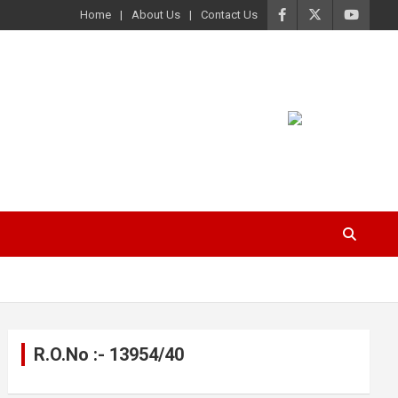
Home
About Us
Contact Us
R.O.No :- 13954/40