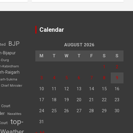
Calendar
BJP
sted
AUGUST 2026
h-Bijapur
M
T
W
T
F
S
S
h-Durg
1
2
rh-Kabirdham
rh-Raigarh
3
4
5
6
7
8
9
garh-Sukma
Chief Minister
10
11
12
13
14
15
16
17
18
19
20
21
22
23
 Court
24
25
26
27
28
29
30
der
Naxalites
top-
31
Court
Weather
« Jul