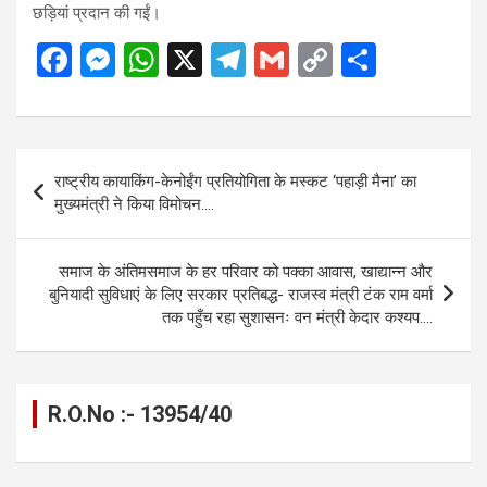
छड़ियां प्रदान की गईं।
F
M
W
X
T
G
C
S
a
es
h
el
m
o
h
ce
se
at
e
ail
py
ar
b
n
s
gr
Li
e
Post
राष्ट्रीय कायाकिंग-केनोईंग प्रतियोगिता के मस्कट ‘पहाड़ी मैना’ का
o
g
A
a
n
navigation
मुख्यमंत्री ने किया विमोचन….
o
er
p
m
k
k
p
समाज के अंतिमसमाज के हर परिवार को पक्का आवास, खाद्यान्न और
बुनियादी सुविधाएं के लिए सरकार प्रतिबद्ध- राजस्व मंत्री टंक राम वर्मा
तक पहुँच रहा सुशासनः वन मंत्री केदार कश्यप….
R.O.No :- 13954/40