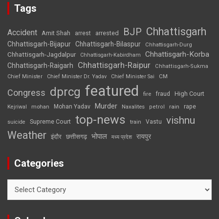
Tags
Chhattisgarh
BJP
Accident
Amit Shah
arrested
arrest
Chhattisgarh-Bijapur
Chhattisgarh-Bilaspur
Chhattisgarh-Durg
Chhattisgarh-Korba
Chhattisgarh-Jagdalpur
Chhattisgarh-Kabirdham
Chhattisgarh-Raipur
Chhattisgarh-Raigarh
Chhattisgarh-Sukma
CM
Chief Minister
Chief Minister Dr. Yadav
Chief Minister Sai
featured
dprcg
Congress
High Court
fire
fraud
Murder
rape
Mohan Yadav
Naxalites
rain
Kejriwal
mohan
petrol
top-news
vishnu
Supreme Court
Vastu
suicide
train
Weather
भोपाल
रायपुर
इंदौर
छत्तीसगढ़
मध्य प्रदेश
Categories
Categories