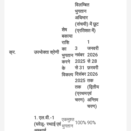
विलम्बित
भुगतान
अधिभार
(संचयी) में छूट
शेष
(प्रतिशत में)
बकाया
1
राशि
3
जनवरी
का
क्र.
उपभोक्ता श्रेणी
नवंबर
2026
भुगतान
2025
से 28
करने
से 31
फ़रवरी
के
दिसंबर
2026
विकल्प
2025
तक
तक
(द्वितीय
(प्रथम
एवं
चरण)
अन्तिम
चरण)
1. एल.वी.-1
एकमुश्त
100%
90%
(घरेलू- स्थाई एवं
भुगतान
अस्थाई