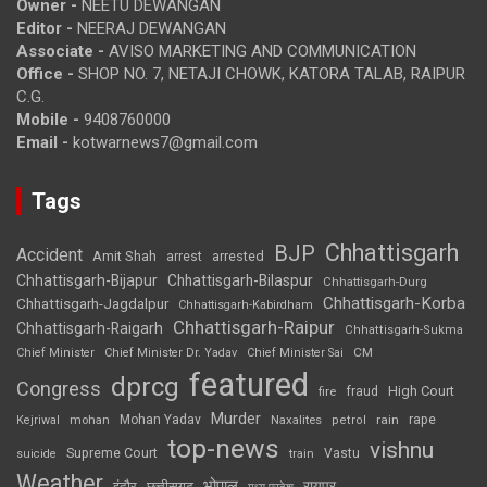
Owner -
NEETU DEWANGAN
Editor -
NEERAJ DEWANGAN
Associate -
AVISO MARKETING AND COMMUNICATION
Office -
SHOP NO. 7, NETAJI CHOWK, KATORA TALAB, RAIPUR
C.G.
Mobile -
9408760000
Email -
kotwarnews7@gmail.com
Tags
Chhattisgarh
BJP
Accident
Amit Shah
arrested
arrest
Chhattisgarh-Bijapur
Chhattisgarh-Bilaspur
Chhattisgarh-Durg
Chhattisgarh-Korba
Chhattisgarh-Jagdalpur
Chhattisgarh-Kabirdham
Chhattisgarh-Raipur
Chhattisgarh-Raigarh
Chhattisgarh-Sukma
CM
Chief Minister
Chief Minister Dr. Yadav
Chief Minister Sai
featured
dprcg
Congress
High Court
fire
fraud
Murder
rape
Mohan Yadav
Naxalites
rain
Kejriwal
mohan
petrol
top-news
vishnu
Supreme Court
Vastu
suicide
train
Weather
भोपाल
रायपुर
इंदौर
छत्तीसगढ़