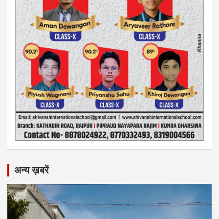
अन्य ख़बरें