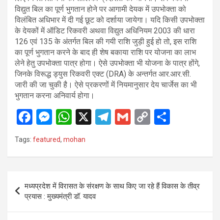
विद्युत बिल का पूर्ण भुगतान होने पर आगामी देयक में उपभोक्ता को
विलंबित अधिभार में दी गई छूट को दर्शाया जायेगा। यदि किसी उपभोक्ता
के देयकों में ऑडिट रिकवरी अथवा विद्युत अधिनियम 2003 की धारा
126 एवं 135 के अंतर्गत बिल की गयी राशि जुड़ी हुई हो तो, इस राशि
का पूर्ण भुगतान करने के बाद ही शेष बकाया राशि पर योजना का लाभ
लेने हेतु उपभोक्ता पात्र होगा। ऐसे उपभोक्ता भी योजना के पात्र होंगे,
जिनके विरूद्ध ड्युस रिकवरी एक्ट (DRA) के अन्तर्गत आर.आर.सी.
जारी की जा चुकी है। ऐसे प्रकरणों में नियमानुसार देय चार्जेस का भी
भुगतान करना अनिवार्य होगा।
F
M
W
X
T
G
C
S
a
es
h
el
m
o
h
Tags:
featured
,
mohan
ce
se
at
e
ail
py
ar
b
n
s
gr
Li
e
o
g
A
a
n
Post
मध्यप्रदेश में विरासत के संरक्षण के साथ किए जा रहे हैं विकास के तीव्र
o
er
p
m
k
navigation
प्रयास : मुख्यमंत्री डॉ. यादव
k
p