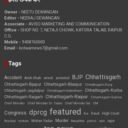
Owner -
NEETU DEWANGAN
Editor -
NEERAJ DEWANGAN
Associate -
AVISO MARKETING AND COMMUNICATION
Office -
SHOP NO. 7, NETAJI CHOWK, KATORA TALAB, RAIPUR
C.G.
Mobile -
9408760000
Email -
kotwarnews7@gmail.com
Tags
Chhattisgarh
BJP
Accident
Amit Shah
arrested
arrest
Chhattisgarh-Bijapur
Chhattisgarh-Bilaspur
Chhattisgarh-Durg
Chhattisgarh-Korba
Chhattisgarh-Jagdalpur
Chhattisgarh-Kabirdham
Chhattisgarh-Raipur
Chhattisgarh-Raigarh
Chhattisgarh-Sukma
CM
Chief Minister
Chief Minister Dr. Yadav
Chief Minister Sai
featured
dprcg
Congress
High Court
fire
fraud
Murder
rape
Mohan Yadav
Naxalites
rain
Kejriwal
mohan
petrol