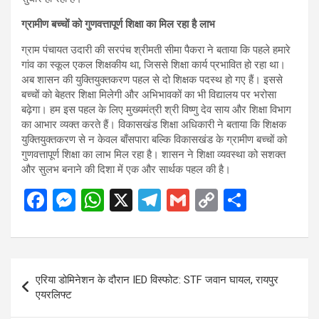
ग्रामीण बच्चों को गुणवत्तापूर्ण शिक्षा का मिल रहा है लाभ
ग्राम पंचायत उदारी की सरपंच श्रीमती सीमा पैकरा ने बताया कि पहले हमारे
गांव का स्कूल एकल शिक्षकीय था, जिससे शिक्षा कार्य प्रभावित हो रहा था।
अब शासन की युक्तियुक्तकरण पहल से दो शिक्षक पदस्थ हो गए हैं। इससे
बच्चों को बेहतर शिक्षा मिलेगी और अभिभावकों का भी विद्यालय पर भरोसा
बढ़ेगा। हम इस पहल के लिए मुख्यमंत्री श्री विष्णु देव साय और शिक्षा विभाग
का आभार व्यक्त करते हैं। विकासखंड शिक्षा अधिकारी ने बताया कि शिक्षक
युक्तियुक्तकरण से न केवल बाँसपारा बल्कि विकासखंड के ग्रामीण बच्चों को
गुणवत्तापूर्ण शिक्षा का लाभ मिल रहा है। शासन ने शिक्षा व्यवस्था को सशक्त
और सुलभ बनाने की दिशा में एक और सार्थक पहल की है।
F
M
W
X
T
G
C
S
a
es
h
el
m
o
h
ce
se
at
e
ail
py
ar
b
n
s
gr
Li
e
Post
एरिया डोमिनेशन के दौरान IED विस्फोट: STF जवान घायल, रायपुर
o
g
A
a
n
navigation
एयरलिफ्ट
o
er
p
m
k