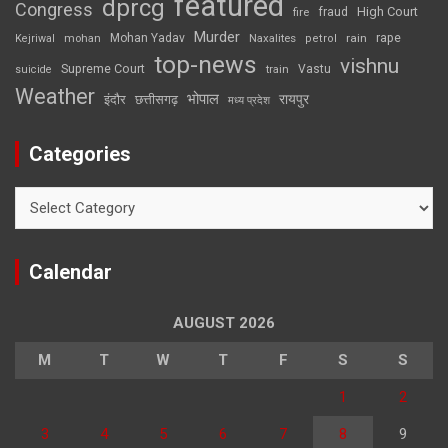
featured
dprcg
Congress
High Court
fire
fraud
Murder
rape
Mohan Yadav
Naxalites
rain
Kejriwal
mohan
petrol
top-news
vishnu
Supreme Court
Vastu
suicide
train
Weather
भोपाल
रायपुर
इंदौर
छत्तीसगढ़
मध्य प्रदेश
Categories
Categories
Calendar
AUGUST 2026
M
T
W
T
F
S
S
1
2
3
4
5
6
7
8
9