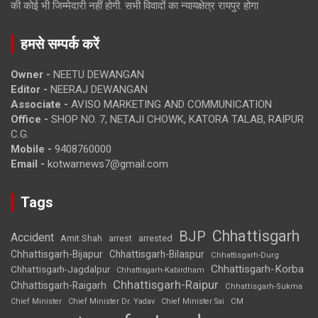
की कोई भी जिम्मेदारी नहीं होगी. सभी विवादों का न्यायक्षेत्र रायपुर होगा
हमसे सम्पर्क करें
Owner -
NEETU DEWANGAN
Editor -
NEERAJ DEWANGAN
Associate -
AVISO MARKETING AND COMMUNICATION
Office -
SHOP NO. 7, NETAJI CHOWK, KATORA TALAB, RAIPUR
C.G.
Mobile -
9408760000
Email -
kotwarnews7@gmail.com
Tags
Chhattisgarh
BJP
Accident
Amit Shah
arrested
arrest
Chhattisgarh-Bijapur
Chhattisgarh-Bilaspur
Chhattisgarh-Durg
Chhattisgarh-Korba
Chhattisgarh-Jagdalpur
Chhattisgarh-Kabirdham
Chhattisgarh-Raipur
Chhattisgarh-Raigarh
Chhattisgarh-Sukma
CM
Chief Minister
Chief Minister Dr. Yadav
Chief Minister Sai