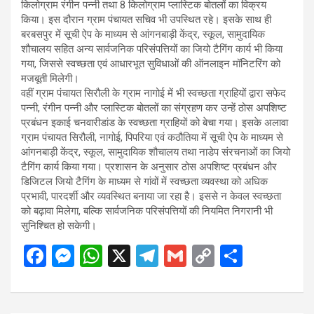
किलोग्राम रंगीन पन्नी तथा 8 किलोग्राम प्लास्टिक बोतलों का विक्रय
किया। इस दौरान ग्राम पंचायत सचिव भी उपस्थित रहे। इसके साथ ही
बरबसपुर में सूची ऐप के माध्यम से आंगनबाड़ी केंद्र, स्कूल, सामुदायिक
शौचालय सहित अन्य सार्वजनिक परिसंपत्तियों का जियो टैगिंग कार्य भी किया
गया, जिससे स्वच्छता एवं आधारभूत सुविधाओं की ऑनलाइन मॉनिटरिंग को
मजबूती मिलेगी।
वहीं ग्राम पंचायत सिरौली के ग्राम नागोई में भी स्वच्छता ग्राहियों द्वारा सफेद
पन्नी, रंगीन पन्नी और प्लास्टिक बोतलों का संग्रहण कर उन्हें ठोस अपशिष्ट
प्रबंधन इकाई चनवारीडांड के स्वच्छता ग्राहियों को बेचा गया। इसके अलावा
ग्राम पंचायत सिरौली, नागोई, पिपरिया एवं कठौतिया में सूची ऐप के माध्यम से
आंगनबाड़ी केंद्र, स्कूल, सामुदायिक शौचालय तथा नाडेप संरचनाओं का जियो
टैगिंग कार्य किया गया। प्रशासन के अनुसार ठोस अपशिष्ट प्रबंधन और
डिजिटल जियो टैगिंग के माध्यम से गांवों में स्वच्छता व्यवस्था को अधिक
प्रभावी, पारदर्शी और व्यवस्थित बनाया जा रहा है। इससे न केवल स्वच्छता
को बढ़ावा मिलेगा, बल्कि सार्वजनिक परिसंपत्तियों की नियमित निगरानी भी
सुनिश्चित हो सकेगी।
F
M
W
X
T
G
C
S
a
es
h
el
m
o
h
ce
se
at
e
ail
py
ar