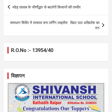
b
n
s
gr
Li
e
Post
मद्देड़ तालाब के जीर्णाेद्धार से बदलेगी किसानों की तस्वीर
o
g
A
a
n
navigation
o
er
p
m
k
समाधान शिविर में तत्काल बना लर्निंग लाइसेंस : खिल उठा अखिलेश का
k
p
मन
R.O.No :- 13954/40
विज्ञापन