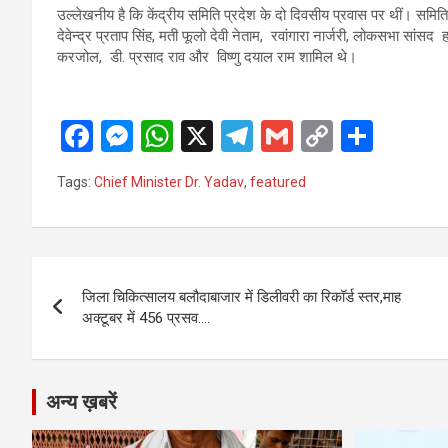
उल्लेखनीय है कि केंद्रीय समिति प्रदेश के दो दिवसीय प्रवास पर थीं। समिति
देवेन्द्र प्रताप सिंह, मती फूलो देवी नेताम, रवांगारा नार्जरी, लोकसभा सा
करजोल, डी. प्रसाद राव और विष्णु दयाल राम शामिल थे।
F
M
W
X
T
G
C
S
a
es
h
el
m
o
h
Tags:
Chief Minister Dr. Yadav
,
featured
ce
se
at
e
ail
py
ar
b
n
s
gr
Li
e
o
g
A
a
n
Post
o
er
p
m
k
जिला चिकित्सालय बलौदाबाजार में डिलीवरी का रिकॉर्ड स्तर,माह
navigation
अक्टूबर में 456 प्रसव….
k
p
अन्य ख़बरें