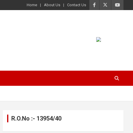
Home
About Us
Contact Us
R.O.No :- 13954/40