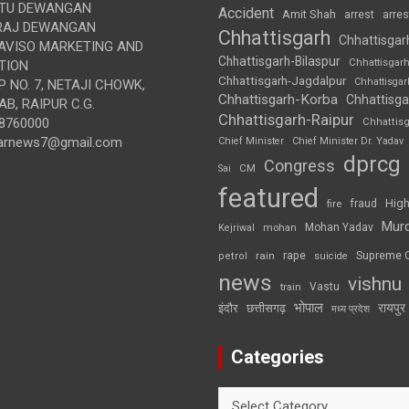
TU DEWANGAN
Accident
Amit Shah
arre
arrest
RAJ DEWANGAN
Chhattisgarh
Chhattisgar
AVISO MARKETING AND
Chhattisgarh-Bilaspur
Chhattisgar
TION
Chhattisgarh-Jagdalpur
Chhattisga
 NO. 7, NETAJI CHOWK,
Chhattisgarh-Korba
Chhattisga
B, RAIPUR C.G.
Chhattisgarh-Raipur
8760000
Chhattis
arnews7@gmail.com
Chief Minister
Chief Minister Dr. Yadav
dprcg
Congress
CM
Sai
featured
High
fire
fraud
Mur
Mohan Yadav
Kejriwal
mohan
rape
Supreme 
rain
petrol
suicide
news
vishnu
Vastu
train
भोपाल
रायपुर
इंदौर
छत्तीसगढ़
मध्य प्रदेश
Categories
Categories