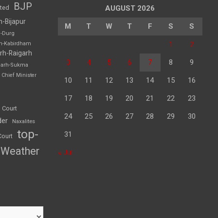
BJP
sted
AUGUST 2026
h-Bijapur
M
T
W
T
F
S
S
h-Durg
1
2
rh-Kabirdham
rh-Raigarh
3
4
5
6
7
8
9
garh-Sukma
Chief Minister
10
11
12
13
14
15
16
17
18
19
20
21
22
23
 Court
24
25
26
27
28
29
30
der
Naxalites
top-
31
Court
Weather
« Jul