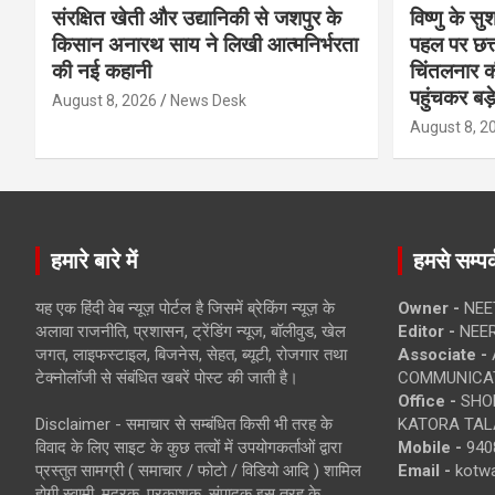
संरक्षित खेती और उद्यानिकी से जशपुर के
विष्णु के सु
किसान अनारथ साय ने लिखी आत्मनिर्भरता
पहल पर छत्त
की नई कहानी
चिंतलनार की 
पहुंचकर बड़
August 8, 2026
News Desk
August 8, 2
हमारे बारे में
हमसे सम्पर्
यह एक हिंदी वेब न्यूज़ पोर्टल है जिसमें ब्रेकिंग न्यूज़ के
Owner -
NEE
अलावा राजनीति, प्रशासन, ट्रेंडिंग न्यूज, बॉलीवुड, खेल
Editor -
NEE
जगत, लाइफस्टाइल, बिजनेस, सेहत, ब्यूटी, रोजगार तथा
Associate -
टेक्नोलॉजी से संबंधित खबरें पोस्ट की जाती है।
COMMUNICA
Office -
SHOP
Disclaimer - समाचार से सम्बंधित किसी भी तरह के
KATORA TALA
विवाद के लिए साइट के कुछ तत्वों में उपयोगकर्ताओं द्वारा
Mobile -
940
प्रस्तुत सामग्री ( समाचार / फोटो / विडियो आदि ) शामिल
Email -
kotw
होगी स्वामी, मुद्रक, प्रकाशक, संपादक इस तरह के