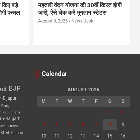
 किए बड़े
महतारी वंदन योजना की 30वीं किस्त होगी
होगी फसल
जारी, ऐसे चेक करें भुगतान स्टेटस
August 8, 2026
News Desk
Calendar
BJP
sted
AUGUST 2026
h-Bijapur
M
T
W
T
F
S
S
h-Durg
1
2
rh-Kabirdham
rh-Raigarh
3
4
5
6
7
8
9
garh-Sukma
Chief Minister
10
11
12
13
14
15
16