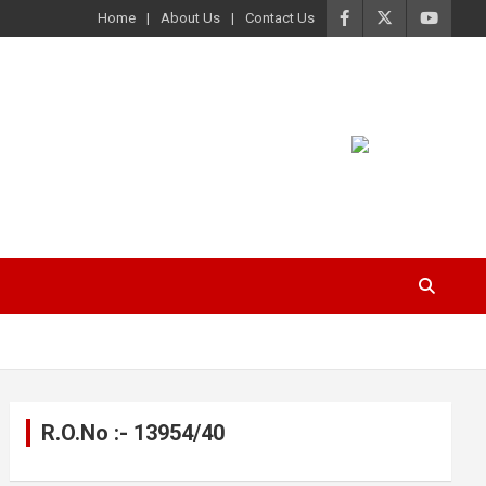
Home
About Us
Contact Us
R.O.No :- 13954/40