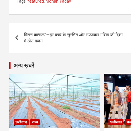
Tags:
featured
,
Mohan Yadav
ce
se
at
e
ail
py
ar
b
n
s
gr
Li
e
o
g
A
a
n
Post
o
er
p
m
k
मिशन वात्सल्य’—हर बच्चे के सुरक्षित और उज्जवल भविष्य की दिशा
navigation
में ठोस कदम
k
p
अन्य ख़बरें
छत्तीसगढ़
राज्य
छत्तीसगढ़
राज