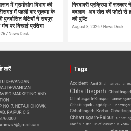
शासन में ग्रामोद्योग विभाग की
गिरदावरी प्रक्रिया में सरकार ने
ीसगढ़ में पहली बार सुकमा के
बदलाव- अब खेत की फोटो से 
पुनर्वासित बेटियों ने रायपुर
की पुष्टि
े मंच पर दिखाई प्रतिभा
August 8, 2026
News Desk
026
News Desk
क करें
Tags
TU DEWANGAN
Accident
Amit Shah
arre
arrest
RAJ DEWANGAN
Chhattisgarh
Chhattisgar
AVISO MARKETING AND
Chhattisgarh-Bilaspur
Chhattisgar
TION
Chhattisgarh-Jagdalpur
Chhattisga
 NO. 7, NETAJI CHOWK,
Chhattisgarh-Korba
Chhattisga
B, RAIPUR C.G.
Chhattisgarh-Raipur
8760000
Chhattis
arnews7@gmail.com
Chief Minister
Chief Minister Dr. Yadav