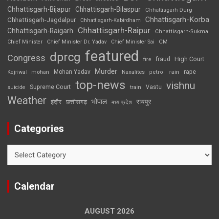
Chhattisgarh-Bijapur
Chhattisgarh-Bilaspur
Chhattisgarh-Durg
Chhattisgarh-Korba
Chhattisgarh-Jagdalpur
Chhattisgarh-Kabirdham
Chhattisgarh-Raipur
Chhattisgarh-Raigarh
Chhattisgarh-Sukma
CM
Chief Minister
Chief Minister Dr. Yadav
Chief Minister Sai
featured
dprcg
Congress
High Court
fire
fraud
Murder
rape
Mohan Yadav
Naxalites
rain
Kejriwal
mohan
petrol
top-news
vishnu
Supreme Court
Vastu
suicide
train
Weather
भोपाल
रायपुर
इंदौर
छत्तीसगढ़
मध्य प्रदेश
Categories
Categories
Calendar
AUGUST 2026