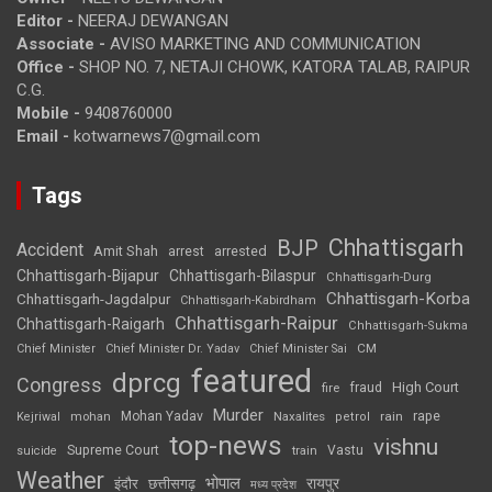
Editor -
NEERAJ DEWANGAN
Associate -
AVISO MARKETING AND COMMUNICATION
Office -
SHOP NO. 7, NETAJI CHOWK, KATORA TALAB, RAIPUR
C.G.
Mobile -
9408760000
Email -
kotwarnews7@gmail.com
Tags
Chhattisgarh
BJP
Accident
Amit Shah
arrested
arrest
Chhattisgarh-Bijapur
Chhattisgarh-Bilaspur
Chhattisgarh-Durg
Chhattisgarh-Korba
Chhattisgarh-Jagdalpur
Chhattisgarh-Kabirdham
Chhattisgarh-Raipur
Chhattisgarh-Raigarh
Chhattisgarh-Sukma
CM
Chief Minister
Chief Minister Dr. Yadav
Chief Minister Sai
featured
dprcg
Congress
High Court
fire
fraud
Murder
rape
Mohan Yadav
Naxalites
rain
Kejriwal
mohan
petrol
top-news
vishnu
Supreme Court
Vastu
suicide
train
Weather
भोपाल
रायपुर
इंदौर
छत्तीसगढ़
मध्य प्रदेश