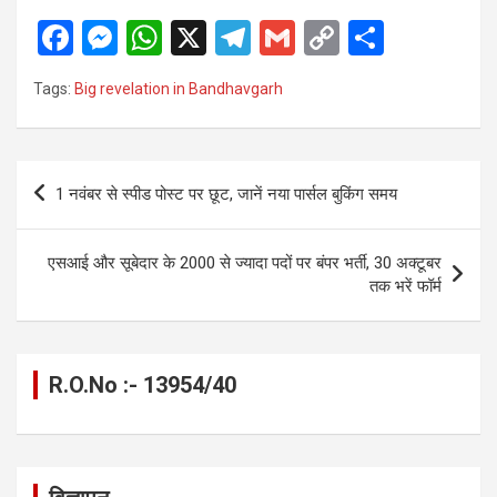
F
M
W
X
T
G
C
S
a
es
h
el
m
o
h
Tags:
Big revelation in Bandhavgarh
ce
se
at
e
ail
py
ar
b
n
s
gr
Li
e
o
g
A
a
n
Post
1 नवंबर से स्पीड पोस्ट पर छूट, जानें नया पार्सल बुकिंग समय
o
er
p
m
k
navigation
k
p
एसआई और सूबेदार के 2000 से ज्यादा पदों पर बंपर भर्ती, 30 अक्टूबर
तक भरें फॉर्म
R.O.No :- 13954/40