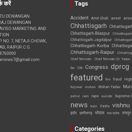
क करें
Tags
TU DEWANGAN
Accident
Amit Shah
arre
arrest
RAJ DEWANGAN
Chhattisgarh
Chhattisgar
AVISO MARKETING AND
Chhattisgarh-Bilaspur
Chhattisgar
TION
Chhattisgarh-Jagdalpur
Chhattisga
 NO. 7, NETAJI CHOWK,
Chhattisgarh-Korba
Chhattisga
B, RAIPUR C.G.
Chhattisgarh-Raipur
8760000
Chhattis
arnews7@gmail.com
Chief Minister
Chief Minister Dr. Yadav
dprcg
Congress
CM
Sai
featured
High
fire
fraud
Mur
Mohan Yadav
Kejriwal
mohan
rape
Supreme 
rain
petrol
suicide
news
vishnu
Vastu
train
भोपाल
रायपुर
इंदौर
छत्तीसगढ़
मध्य प्रदेश
Categories