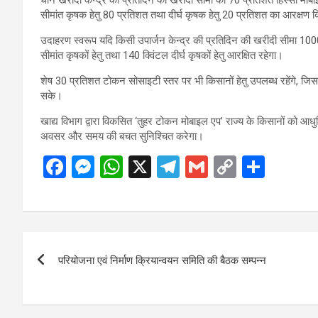
सीमांत कृषक हेतु 80 प्रतिशत तथा दीर्घ कृषक हेतु 20 प्रतिशत का आरक्षण क
उदाहरण स्वरूप यदि किसी उपार्जन केन्द्र की प्रतिदिन की खरीदी सीमा 1000 क्
सीमांत कृषकों हेतु तथा 140 क्विंटल दीर्घ कृषकों हेतु आरक्षित रहेगा।
शेष 30 प्रतिशत टोकन सोसाइटी स्तर पर भी किसानों हेतु उपलब्ध रहेंगे, जिसस
सके।
खाद्य विभाग द्वारा विकसित ‘तुहर टोकन मोबाइल एप’ राज्य के किसानों को आधु
अवसर और समय की बचत सुनिश्चित करेगा।
F
M
W
X
T
G
C
S
a
es
h
el
m
o
h
ce
se
at
e
ail
py
ar
b
n
s
gr
Li
e
Post
o
g
A
a
n
परियोजना एवं निर्माण क्रियान्वयन समिति की बैठक सम्पन्न
navigation
o
er
p
m
k
k
p