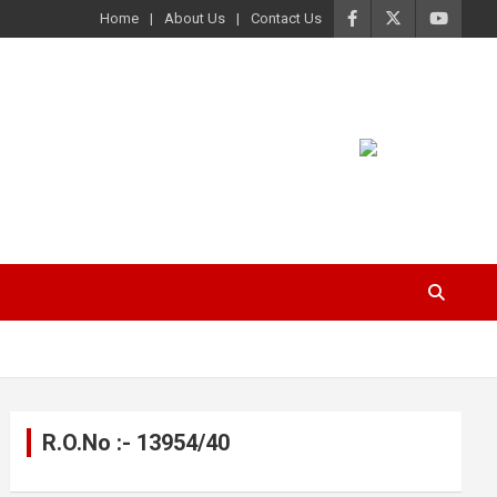
Home
About Us
Contact Us
R.O.No :- 13954/40