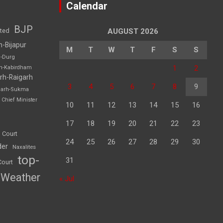
Calendar
BJP
sted
AUGUST 2026
h-Bijapur
M
T
W
T
F
S
S
h-Durg
1
2
rh-Kabirdham
rh-Raigarh
3
4
5
6
7
8
9
garh-Sukma
Chief Minister
10
11
12
13
14
15
16
17
18
19
20
21
22
23
 Court
24
25
26
27
28
29
30
der
Naxalites
top-
31
Court
Weather
« Jul