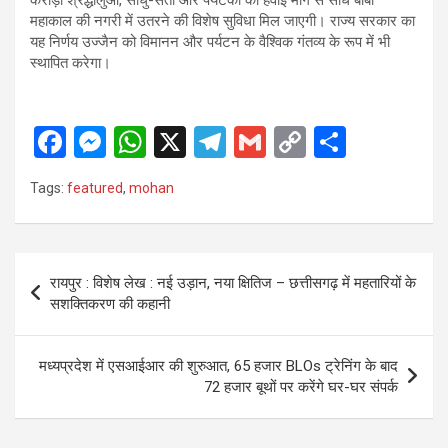
महाकाल की नगरी में उतरने की विशेष सुविधा मिल जाएगी। राज्य सरकार का
यह निर्णय उज्जैन को विमानन और पर्यटन के वैश्विक गंतव्य के रूप में भी
स्थापित करेगा।
F
M
W
X
T
G
C
S
a
es
h
el
m
o
h
Tags:
featured
,
mohan
ce
se
at
e
ail
py
ar
b
n
s
gr
Li
e
o
g
A
a
n
Post
रायपुर : विशेष लेख : नई उड़ान, नया क्षितिज – छत्तीसगढ़ में महतारियों के
o
er
p
m
k
navigation
सशक्तिकरण की कहानी
k
p
मध्यप्रदेश में एसआईआर की शुरुआत, 65 हजार BLOs ट्रेनिंग के बाद
72 हजार बूथों पर करेंगे घर-घर संपर्क