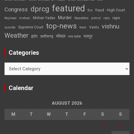
featured
dprcg
Congress
High Court
fire
fraud
Murder
rape
Mohan Yadav
Naxalites
rain
Kejriwal
mohan
petrol
top-news
vishnu
Supreme Court
Vastu
suicide
train
Weather
भोपाल
रायपुर
इंदौर
छत्तीसगढ़
मध्य प्रदेश
Categories
Categories
Calendar
AUGUST 2026
M
T
W
T
F
S
S
1
2