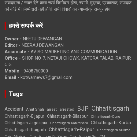
संवाददाता / खबर देने वाला स्वयं जिम्मेदार होगा, स्वामी, मुद्रक, प्रकाशक, संपादक
की कोई भी जिम्मेदारी नहीं होगी. सभी विवादों का न्यायक्षेत्र रायपुर होगा
हमसे सम्पर्क करें
Owner -
NEETU DEWANGAN
Editor -
NEERAJ DEWANGAN
Associate -
AVISO MARKETING AND COMMUNICATION
Office -
SHOP NO. 7, NETAJI CHOWK, KATORA TALAB, RAIPUR
C.G.
Mobile -
9408760000
Email -
kotwarnews7@gmail.com
Tags
Chhattisgarh
BJP
Accident
Amit Shah
arrested
arrest
Chhattisgarh-Bijapur
Chhattisgarh-Bilaspur
Chhattisgarh-Durg
Chhattisgarh-Korba
Chhattisgarh-Jagdalpur
Chhattisgarh-Kabirdham
Chhattisgarh-Raipur
Chhattisgarh-Raigarh
Chhattisgarh-Sukma
CM
Chief Minister
Chief Minister Dr. Yadav
Chief Minister Sai