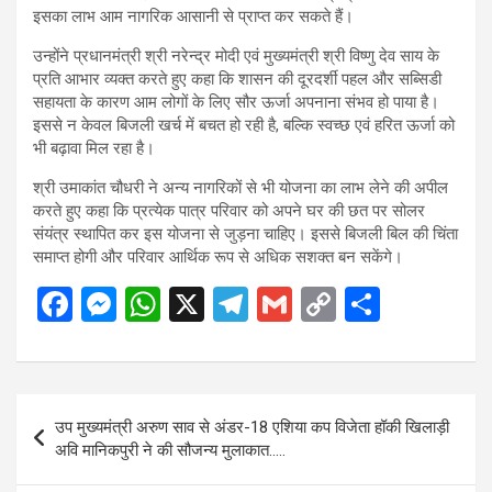
इसका लाभ आम नागरिक आसानी से प्राप्त कर सकते हैं।
उन्होंने प्रधानमंत्री श्री नरेन्द्र मोदी एवं मुख्यमंत्री श्री विष्णु देव साय के
प्रति आभार व्यक्त करते हुए कहा कि शासन की दूरदर्शी पहल और सब्सिडी
सहायता के कारण आम लोगों के लिए सौर ऊर्जा अपनाना संभव हो पाया है।
इससे न केवल बिजली खर्च में बचत हो रही है, बल्कि स्वच्छ एवं हरित ऊर्जा को
भी बढ़ावा मिल रहा है।
श्री उमाकांत चौधरी ने अन्य नागरिकों से भी योजना का लाभ लेने की अपील
करते हुए कहा कि प्रत्येक पात्र परिवार को अपने घर की छत पर सोलर
संयंत्र स्थापित कर इस योजना से जुड़ना चाहिए। इससे बिजली बिल की चिंता
समाप्त होगी और परिवार आर्थिक रूप से अधिक सशक्त बन सकेंगे।
F
M
W
X
T
G
C
S
a
es
h
el
m
o
h
ce
se
at
e
ail
py
ar
b
n
s
gr
Li
e
Post
उप मुख्यमंत्री अरुण साव से अंडर-18 एशिया कप विजेता हॉकी खिलाड़ी
o
g
A
a
n
navigation
अवि मानिकपुरी ने की सौजन्य मुलाकात…..
o
er
p
m
k