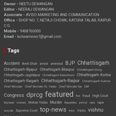
Owner -
NEETU DEWANGAN
Editor -
NEERAJ DEWANGAN
Associate -
AVISO MARKETING AND COMMUNICATION
Office -
SHOP NO. 7, NETAJI CHOWK, KATORA TALAB, RAIPUR
C.G.
Mobile -
9408760000
Email -
kotwarnews7@gmail.com
Tags
Chhattisgarh
BJP
Accident
Amit Shah
arrested
arrest
Chhattisgarh-Bijapur
Chhattisgarh-Bilaspur
Chhattisgarh-Durg
Chhattisgarh-Korba
Chhattisgarh-Jagdalpur
Chhattisgarh-Kabirdham
Chhattisgarh-Raipur
Chhattisgarh-Raigarh
Chhattisgarh-Sukma
CM
Chief Minister
Chief Minister Dr. Yadav
Chief Minister Sai
featured
dprcg
Congress
High Court
fire
fraud
Murder
rape
Mohan Yadav
Naxalites
rain
Kejriwal
mohan
petrol
top-news
vishnu
Supreme Court
Vastu
suicide
train