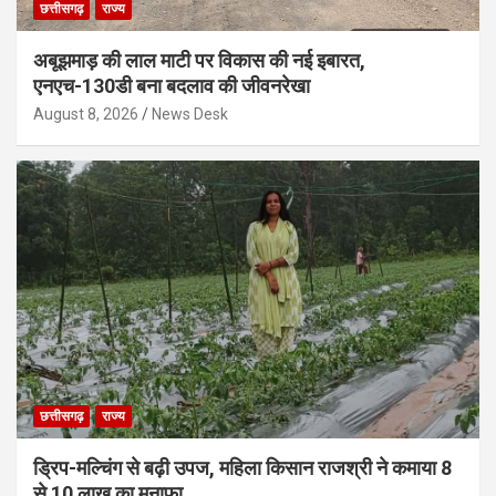
छत्तीसगढ़
राज्य
अबूझमाड़ की लाल माटी पर विकास की नई इबारत,
एनएच-130डी बना बदलाव की जीवनरेखा
August 8, 2026
News Desk
छत्तीसगढ़
राज्य
ड्रिप-मल्चिंग से बढ़ी उपज, महिला किसान राजश्री ने कमाया 8
से 10 लाख का मुनाफा