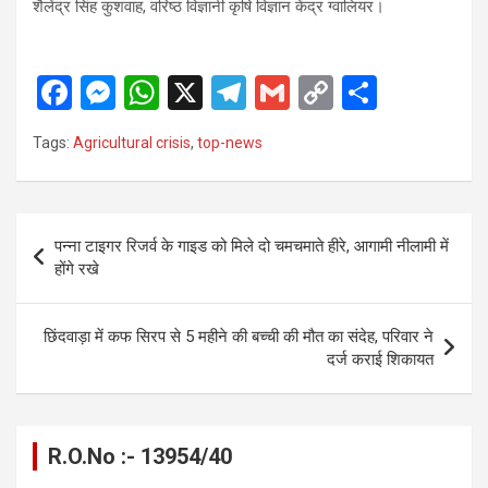
शैलेंद्र सिंह कुशवाह, वरिष्ठ विज्ञानी कृषि विज्ञान केंद्र ग्वालियर।
F
M
W
X
T
G
C
S
a
es
h
el
m
o
h
Tags:
Agricultural crisis
,
top-news
ce
se
at
e
ail
py
ar
b
n
s
gr
Li
e
o
g
A
a
n
Post
पन्ना टाइगर रिजर्व के गाइड को मिले दो चमचमाते हीरे, आगामी नीलामी में
o
er
p
m
k
navigation
होंगे रखे
k
p
छिंदवाड़ा में कफ सिरप से 5 महीने की बच्ची की मौत का संदेह, परिवार ने
दर्ज कराई शिकायत
R.O.No :- 13954/40