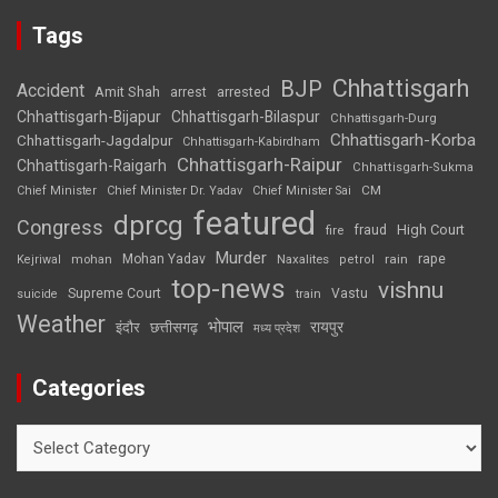
Tags
Chhattisgarh
BJP
Accident
Amit Shah
arrested
arrest
Chhattisgarh-Bijapur
Chhattisgarh-Bilaspur
Chhattisgarh-Durg
Chhattisgarh-Korba
Chhattisgarh-Jagdalpur
Chhattisgarh-Kabirdham
Chhattisgarh-Raipur
Chhattisgarh-Raigarh
Chhattisgarh-Sukma
CM
Chief Minister
Chief Minister Dr. Yadav
Chief Minister Sai
featured
dprcg
Congress
High Court
fire
fraud
Murder
rape
Mohan Yadav
Naxalites
rain
Kejriwal
mohan
petrol
top-news
vishnu
Supreme Court
Vastu
suicide
train
Weather
भोपाल
रायपुर
इंदौर
छत्तीसगढ़
मध्य प्रदेश
Categories
Categories