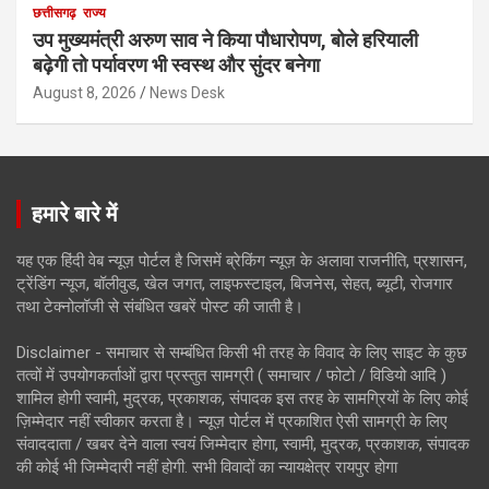
छत्तीसगढ़
राज्य
उप मुख्यमंत्री अरुण साव ने किया पौधारोपण, बोले हरियाली
बढ़ेगी तो पर्यावरण भी स्वस्थ और सुंदर बनेगा
August 8, 2026
News Desk
हमारे बारे में
यह एक हिंदी वेब न्यूज़ पोर्टल है जिसमें ब्रेकिंग न्यूज़ के अलावा राजनीति, प्रशासन,
ट्रेंडिंग न्यूज, बॉलीवुड, खेल जगत, लाइफस्टाइल, बिजनेस, सेहत, ब्यूटी, रोजगार
तथा टेक्नोलॉजी से संबंधित खबरें पोस्ट की जाती है।
Disclaimer - समाचार से सम्बंधित किसी भी तरह के विवाद के लिए साइट के कुछ
तत्वों में उपयोगकर्ताओं द्वारा प्रस्तुत सामग्री ( समाचार / फोटो / विडियो आदि )
शामिल होगी स्वामी, मुद्रक, प्रकाशक, संपादक इस तरह के सामग्रियों के लिए कोई
ज़िम्मेदार नहीं स्वीकार करता है। न्यूज़ पोर्टल में प्रकाशित ऐसी सामग्री के लिए
संवाददाता / खबर देने वाला स्वयं जिम्मेदार होगा, स्वामी, मुद्रक, प्रकाशक, संपादक
की कोई भी जिम्मेदारी नहीं होगी. सभी विवादों का न्यायक्षेत्र रायपुर होगा