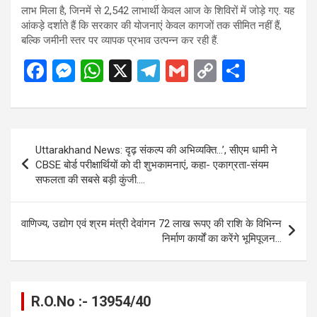
लाभ मिला है, जिनमें से 2,542 लाभार्थी केवल आज के शिविरों में जोड़े गए. यह
आंकड़े दर्शाते हैं कि सरकार की योजनाएं केवल कागजों तक सीमित नहीं हैं,
बल्कि जमीनी स्तर पर व्यापक प्रभाव उत्पन्न कर रही हैं.
F
M
W
X
T
G
C
S
a
es
h
el
m
o
h
ce
se
at
e
ail
py
ar
b
n
s
gr
Li
e
Post
Uttarakhand News: दृढ़ संकल्प की अभिव्यक्ति…’, सीएम धामी ने
o
g
A
a
n
navigation
CBSE बोर्ड परीक्षार्थियों को दी शुभकामनाएं, कहा- एकाग्रता-संयम
o
er
p
m
k
सफलता की सबसे बड़ी कुंजी….
k
p
वाणिज्य, उद्योग एवं श्रम मंत्री देवांगन 72 लाख रूपए की राशि के विभिन्न
निर्माण कार्यों का करेंगे भूमिपूजन…
R.O.No :- 13954/40