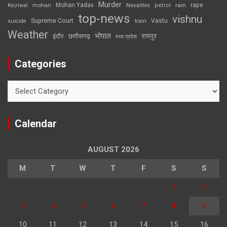
Murder
rape
Mohan Yadav
Naxalites
rain
Kejriwal
mohan
petrol
top-news
vishnu
Supreme Court
Vastu
suicide
train
Weather
भोपाल
रायपुर
इंदौर
छत्तीसगढ़
मध्य प्रदेश
Categories
Categories
Calendar
AUGUST 2026
M
T
W
T
F
S
S
1
2
3
4
5
6
7
8
9
10
11
12
13
14
15
16