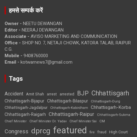
हमसे सम्पर्क करें
Owner -
NEETU DEWANGAN
Editor -
NEERAJ DEWANGAN
Associate -
AVISO MARKETING AND COMMUNICATION
Office -
SHOP NO. 7, NETAJI CHOWK, KATORA TALAB, RAIPUR
C.G.
Mobile -
9408760000
Email -
kotwarnews7@gmail.com
Tags
Chhattisgarh
BJP
Accident
Amit Shah
arrested
arrest
Chhattisgarh-Bijapur
Chhattisgarh-Bilaspur
Chhattisgarh-Durg
Chhattisgarh-Korba
Chhattisgarh-Jagdalpur
Chhattisgarh-Kabirdham
Chhattisgarh-Raipur
Chhattisgarh-Raigarh
Chhattisgarh-Sukma
CM
Chief Minister
Chief Minister Dr. Yadav
Chief Minister Sai
featured
dprcg
Congress
High Court
fire
fraud