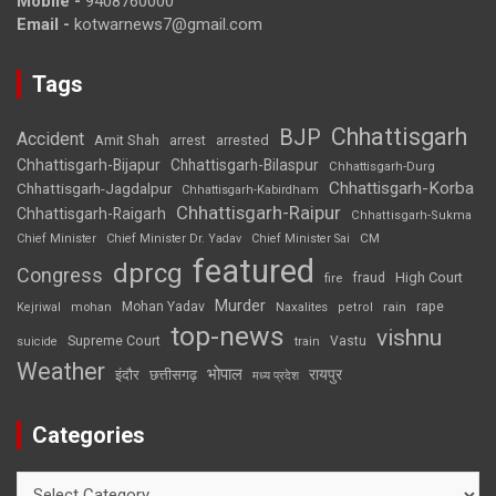
Mobile -
9408760000
Email -
kotwarnews7@gmail.com
Tags
Chhattisgarh
BJP
Accident
Amit Shah
arrested
arrest
Chhattisgarh-Bijapur
Chhattisgarh-Bilaspur
Chhattisgarh-Durg
Chhattisgarh-Korba
Chhattisgarh-Jagdalpur
Chhattisgarh-Kabirdham
Chhattisgarh-Raipur
Chhattisgarh-Raigarh
Chhattisgarh-Sukma
CM
Chief Minister
Chief Minister Dr. Yadav
Chief Minister Sai
featured
dprcg
Congress
High Court
fire
fraud
Murder
rape
Mohan Yadav
Naxalites
rain
Kejriwal
mohan
petrol
top-news
vishnu
Supreme Court
Vastu
suicide
train
Weather
भोपाल
रायपुर
इंदौर
छत्तीसगढ़
मध्य प्रदेश
Categories
Categories