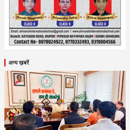
अन्य ख़बरें