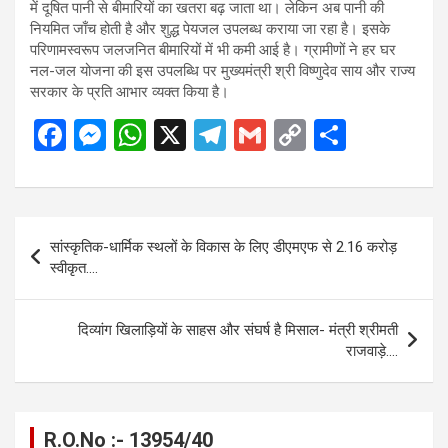
में दूषित पानी से बीमारियों का खतरा बढ़ जाता था। लेकिन अब पानी की
नियमित जाँच होती है और शुद्ध पेयजल उपलब्ध कराया जा रहा है। इसके
परिणामस्वरूप जलजनित बीमारियों में भी कमी आई है। ग्रामीणों ने हर घर
नल-जल योजना की इस उपलब्धि पर मुख्यमंत्री श्री विष्णुदेव साय और राज्य
सरकार के प्रति आभार व्यक्त किया है।
F
M
W
X
T
G
C
S
a
es
h
el
m
o
h
ce
se
at
e
ail
py
ar
b
n
s
gr
Li
e
Post
सांस्कृतिक-धार्मिक स्थलों के विकास के लिए डीएमएफ से 2.16 करोड़
o
g
A
a
n
navigation
स्वीकृत….
o
er
p
m
k
k
p
दिव्यांग खिलाड़ियों के साहस और संघर्ष है मिसाल- मंत्री श्रीमती
राजवाड़े….
R.O.No :- 13954/40