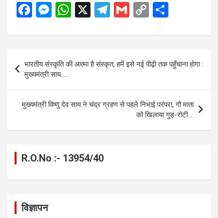
F
M
W
X
T
G
C
S
a
es
h
el
m
o
h
ce
se
at
e
ail
py
ar
b
n
s
gr
Li
e
Post
भारतीय संस्कृति की आत्मा है संस्कृत, हमें इसे नई पीढ़ी तक पहुँचाना होगा :
o
g
A
a
n
navigation
मुख्यमंत्री साय…..
o
er
p
m
k
k
p
मुख्यमंत्री विष्णु देव साय ने चंद्र ग्रहण से पहले निभाई परंपरा, गौ माता
को खिलाया गुड़-रोटी….
R.O.No :- 13954/40
विज्ञापन