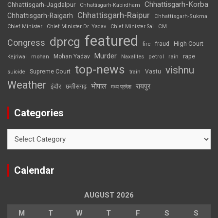
Chhattisgarh-Korba
Chhattisgarh-Jagdalpur
Chhattisgarh-Kabirdham
Chhattisgarh-Raipur
Chhattisgarh-Raigarh
Chhattisgarh-Sukma
CM
Chief Minister
Chief Minister Dr. Yadav
Chief Minister Sai
featured
dprcg
Congress
High Court
fire
fraud
Murder
rape
Mohan Yadav
Naxalites
rain
Kejriwal
mohan
petrol
top-news
vishnu
Supreme Court
Vastu
suicide
train
Weather
भोपाल
रायपुर
इंदौर
छत्तीसगढ़
मध्य प्रदेश
Categories
Categories
Calendar
AUGUST 2026
M
T
W
T
F
S
S