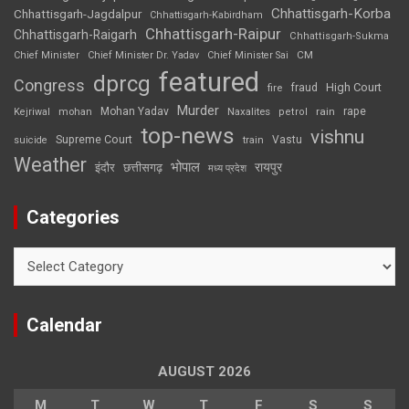
Chhattisgarh-Korba
Chhattisgarh-Jagdalpur
Chhattisgarh-Kabirdham
Chhattisgarh-Raipur
Chhattisgarh-Raigarh
Chhattisgarh-Sukma
CM
Chief Minister
Chief Minister Dr. Yadav
Chief Minister Sai
featured
dprcg
Congress
High Court
fire
fraud
Murder
rape
Mohan Yadav
Naxalites
rain
Kejriwal
mohan
petrol
top-news
vishnu
Supreme Court
Vastu
suicide
train
Weather
भोपाल
रायपुर
इंदौर
छत्तीसगढ़
मध्य प्रदेश
Categories
Categories
Calendar
AUGUST 2026
M
T
W
T
F
S
S