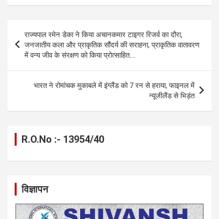
ce
se
at
e
ail
py
ar
b
n
s
gr
Li
e
Post
राज्यपाल रमेन डेका ने किया अचानकमार टाइगर रिजर्व का दौरा,
o
g
A
a
n
navigation
जनजातीय कला और प्राकृतिक सौंदर्य की सराहना, प्राकृतिक वातावरण
o
er
p
m
k
में वन्य जीव के संरक्षण को किया प्रोत्साहित….
k
p
भारत ने रोमांचक मुकाबले में इंग्लैंड को 7 रन से हराया, फाइनल में
न्यूजीलैंड से भिड़ंत
R.O.No :- 13954/40
विज्ञापन