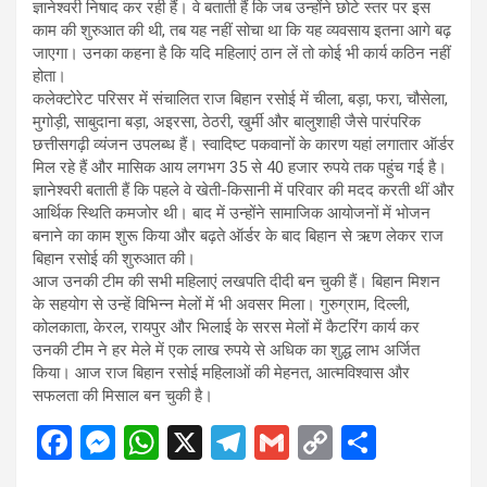
ज्ञानेश्वरी निषाद कर रही हैं। वे बताती हैं कि जब उन्होंने छोटे स्तर पर इस
काम की शुरुआत की थी, तब यह नहीं सोचा था कि यह व्यवसाय इतना आगे बढ़
जाएगा। उनका कहना है कि यदि महिलाएं ठान लें तो कोई भी कार्य कठिन नहीं
होता।
कलेक्टोरेट परिसर में संचालित राज बिहान रसोई में चीला, बड़ा, फरा, चौसेला,
मुगोड़ी, साबुदाना बड़ा, अइरसा, ठेठरी, खुर्मी और बालुशाही जैसे पारंपरिक
छत्तीसगढ़ी व्यंजन उपलब्ध हैं। स्वादिष्ट पकवानों के कारण यहां लगातार ऑर्डर
मिल रहे हैं और मासिक आय लगभग 35 से 40 हजार रुपये तक पहुंच गई है।
ज्ञानेश्वरी बताती हैं कि पहले वे खेती-किसानी में परिवार की मदद करती थीं और
आर्थिक स्थिति कमजोर थी। बाद में उन्होंने सामाजिक आयोजनों में भोजन
बनाने का काम शुरू किया और बढ़ते ऑर्डर के बाद बिहान से ऋण लेकर राज
बिहान रसोई की शुरुआत की।
आज उनकी टीम की सभी महिलाएं लखपति दीदी बन चुकी हैं। बिहान मिशन
के सहयोग से उन्हें विभिन्न मेलों में भी अवसर मिला। गुरुग्राम, दिल्ली,
कोलकाता, केरल, रायपुर और भिलाई के सरस मेलों में कैटरिंग कार्य कर
उनकी टीम ने हर मेले में एक लाख रुपये से अधिक का शुद्ध लाभ अर्जित
किया। आज राज बिहान रसोई महिलाओं की मेहनत, आत्मविश्वास और
सफलता की मिसाल बन चुकी है।
F
M
W
X
T
G
C
S
a
es
h
el
m
o
h