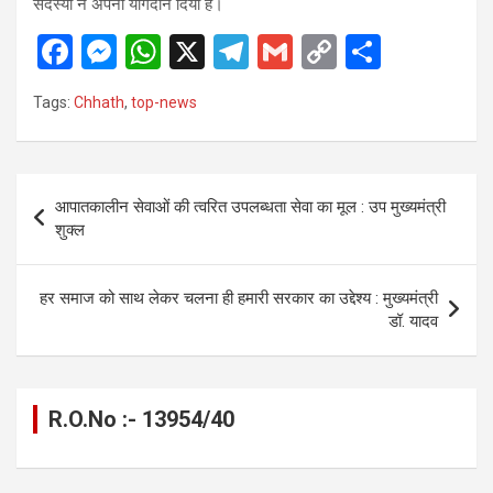
सदस्यों ने अपना योगदान दिया है।
F
M
W
X
T
G
C
S
a
es
h
el
m
o
h
Tags:
Chhath
,
top-news
ce
se
at
e
ail
py
ar
b
n
s
gr
Li
e
o
g
A
a
n
Post
आपातकालीन सेवाओं की त्वरित उपलब्धता सेवा का मूल : उप मुख्यमंत्री
o
er
p
m
k
navigation
शुक्ल
k
p
हर समाज को साथ लेकर चलना ही हमारी सरकार का उद्देश्य : मुख्यमंत्री
डॉ. यादव
R.O.No :- 13954/40