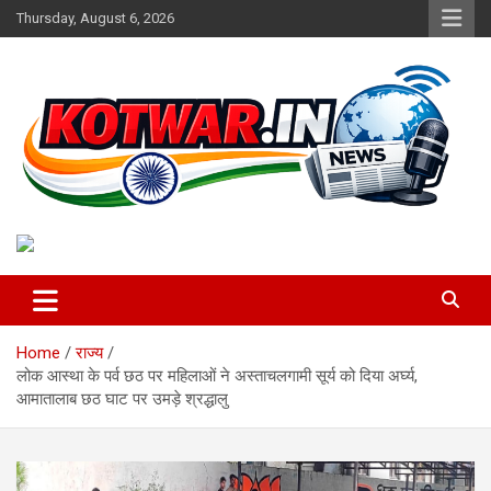
Skip
Thursday, August 6, 2026
to
content
Voice of Rural India
kotwar.in
Home
राज्य
लोक आस्‍था के पर्व छठ पर महिलाओं ने अस्‍ताचलगामी सूर्य को दिया अर्घ्‍य,
आमातालाब छठ घाट पर उमड़े श्रद्धालु