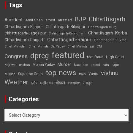
Tags
Chhattisgarh
BJP
Accident
Amit Shah
arrested
arrest
Chhattisgarh-Bijapur
Chhattisgarh-Bilaspur
Chhattisgarh-Durg
Chhattisgarh-Korba
Chhattisgarh-Jagdalpur
Chhattisgarh-Kabirdham
Chhattisgarh-Raipur
Chhattisgarh-Raigarh
Chhattisgarh-Sukma
CM
Chief Minister
Chief Minister Dr. Yadav
Chief Minister Sai
featured
dprcg
Congress
High Court
fire
fraud
Murder
rape
Mohan Yadav
Naxalites
rain
Kejriwal
mohan
petrol
top-news
vishnu
Supreme Court
Vastu
suicide
train
Weather
भोपाल
रायपुर
इंदौर
छत्तीसगढ़
मध्य प्रदेश
Categories
Categories