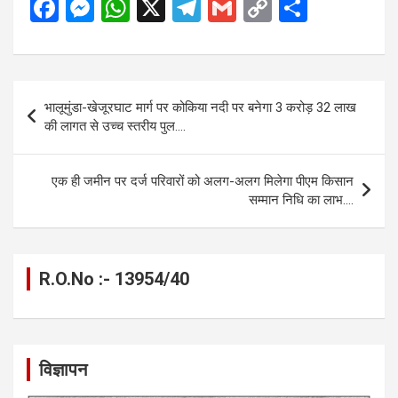
F
M
W
X
T
G
C
S
a
es
h
el
m
o
h
ce
se
at
e
ail
py
ar
b
n
s
gr
Li
e
Post
भालूमुंडा-खेजूरघाट मार्ग पर कोकिया नदी पर बनेगा 3 करोड़ 32 लाख
o
g
A
a
n
navigation
की लागत से उच्च स्तरीय पुल….
o
er
p
m
k
k
p
एक ही जमीन पर दर्ज परिवारों को अलग-अलग मिलेगा पीएम किसान
सम्मान निधि का लाभ….
R.O.No :- 13954/40
विज्ञापन