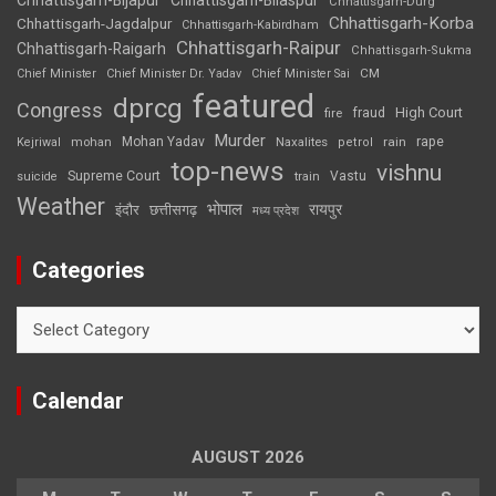
Chhattisgarh-Durg
Chhattisgarh-Korba
Chhattisgarh-Jagdalpur
Chhattisgarh-Kabirdham
Chhattisgarh-Raipur
Chhattisgarh-Raigarh
Chhattisgarh-Sukma
CM
Chief Minister
Chief Minister Dr. Yadav
Chief Minister Sai
featured
dprcg
Congress
High Court
fire
fraud
Murder
rape
Mohan Yadav
Naxalites
rain
Kejriwal
mohan
petrol
top-news
vishnu
Supreme Court
Vastu
suicide
train
Weather
भोपाल
रायपुर
इंदौर
छत्तीसगढ़
मध्य प्रदेश
Categories
Categories
Calendar
AUGUST 2026