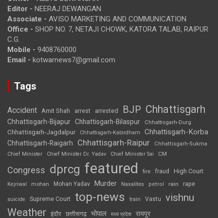
Editor -
NEERAJ DEWANGAN
Associate -
AVISO MARKETING AND COMMUNICATION
Office -
SHOP NO. 7, NETAJI CHOWK, KATORA TALAB, RAIPUR
C.G.
Mobile -
9408760000
Email -
kotwarnews7@gmail.com
Tags
Chhattisgarh
BJP
Accident
Amit Shah
arrested
arrest
Chhattisgarh-Bijapur
Chhattisgarh-Bilaspur
Chhattisgarh-Durg
Chhattisgarh-Korba
Chhattisgarh-Jagdalpur
Chhattisgarh-Kabirdham
Chhattisgarh-Raipur
Chhattisgarh-Raigarh
Chhattisgarh-Sukma
CM
Chief Minister
Chief Minister Dr. Yadav
Chief Minister Sai
featured
dprcg
Congress
High Court
fire
fraud
Murder
rape
Mohan Yadav
Naxalites
rain
Kejriwal
mohan
petrol
top-news
vishnu
Supreme Court
Vastu
suicide
train
Weather
भोपाल
रायपुर
इंदौर
छत्तीसगढ़
मध्य प्रदेश