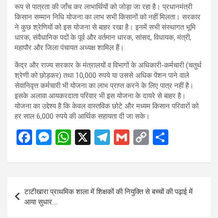
रूप से पात्रता की जाँच कर लाभार्थियों को जोड़ा जा रहा है। प्रधानमंत्री
किसान सम्मान निधि योजना का लाभ सभी किसानों को नहीं मिलता। सरकार
ने कुछ श्रेणियों को इस योजना से बाहर रखा है। इनमें सभी संस्थागत भूमि
धारक, संवैधानिक पदों के पूर्व और वर्तमान धारक, सांसद, विधायक, मंत्री,
महापौर और जिला पंचायत अध्यक्ष शामिल हैं।
केंद्र और राज्य सरकार के मंत्रालयों व विभागों के अधिकारी-कर्मचारी (चतुर्थ
श्रेणी को छोड़कर) तथा 10,000 रुपये या उससे अधिक पेंशन पाने वाले
सेवानिवृत्त कर्मचारी भी योजना का लाभ प्राप्त करने के लिए पात्र नहीं है।
इसके अलावा आयकरदाता परिवार भी इस योजना के दायरे से बाहर है।
योजना का उद्देश्य है कि केवल वास्तविक छोटे और मध्यम किसान परिवारों को
हर साल 6,000 रुपये की आर्थिक सहायता दी जा सके।
F
M
W
X
T
G
C
S
a
es
h
el
m
o
h
ce
se
at
e
ail
py
ar
b
n
s
gr
Li
e
Post
टाटीखारा प्राथमिक शाला में शिक्षकों की नियुक्ति से बच्चों की पढ़ाई में
o
g
A
a
n
navigation
आया सुधार….
o
er
p
m
k