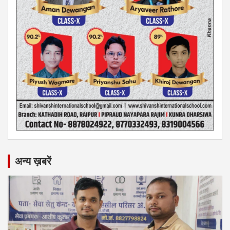
अन्य ख़बरें