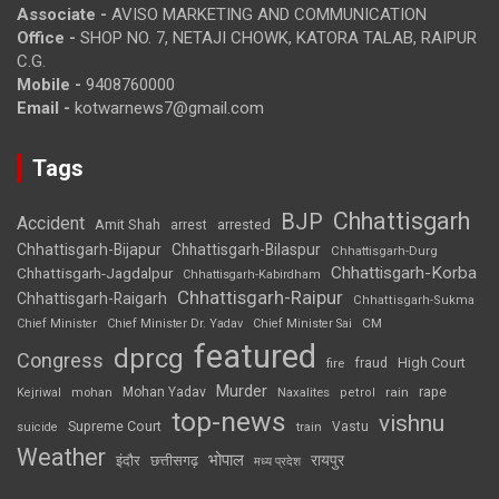
Associate -
AVISO MARKETING AND COMMUNICATION
Office -
SHOP NO. 7, NETAJI CHOWK, KATORA TALAB, RAIPUR
C.G.
Mobile -
9408760000
Email -
kotwarnews7@gmail.com
Tags
Chhattisgarh
BJP
Accident
Amit Shah
arrested
arrest
Chhattisgarh-Bijapur
Chhattisgarh-Bilaspur
Chhattisgarh-Durg
Chhattisgarh-Korba
Chhattisgarh-Jagdalpur
Chhattisgarh-Kabirdham
Chhattisgarh-Raipur
Chhattisgarh-Raigarh
Chhattisgarh-Sukma
CM
Chief Minister
Chief Minister Dr. Yadav
Chief Minister Sai
featured
dprcg
Congress
High Court
fire
fraud
Murder
rape
Mohan Yadav
Naxalites
rain
Kejriwal
mohan
petrol
top-news
vishnu
Supreme Court
Vastu
suicide
train
Weather
भोपाल
रायपुर
इंदौर
छत्तीसगढ़
मध्य प्रदेश