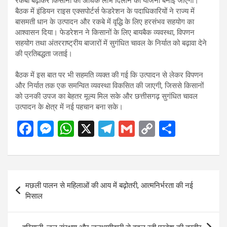
रकबा बढ़ाकर किसानों को अधिक लाभ दिलाने की योजना बनाई जाएगी।
बैठक में इंडियन राइस एक्सपोर्टर्स फेडरेशन के पदाधिकारियों ने राज्य में
बासमती धान के उत्पादन और रकबे में वृद्धि के लिए हरसंभव सहयोग का
आश्वासन दिया। फेडरेशन ने किसानों के लिए बायबैक व्यवस्था, विपणन
सहयोग तथा अंतरराष्ट्रीय बाजारों में सुगंधित चावल के निर्यात को बढ़ावा देने
की प्रतिबद्धता जताई।
बैठक में इस बात पर भी सहमति व्यक्त की गई कि उत्पादन से लेकर विपणन
और निर्यात तक एक समन्वित व्यवस्था विकसित की जाएगी, जिससे किसानों
को उनकी उपज का बेहतर मूल्य मिल सके और छत्तीसगढ़ सुगंधित चावल
उत्पादन के क्षेत्र में नई पहचान बना सके।
F
M
W
X
T
G
C
S
a
es
h
el
m
o
h
ce
se
at
e
ail
py
ar
b
n
s
gr
Li
e
Post
मछली पालन से महिलाओं की आय में बढ़ोतरी, आत्मनिर्भरता की नई
o
g
A
a
n
navigation
मिसाल
o
er
p
m
k
k
p