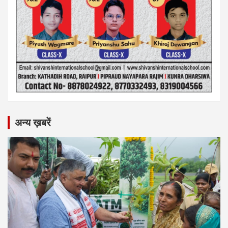
अन्य ख़बरें