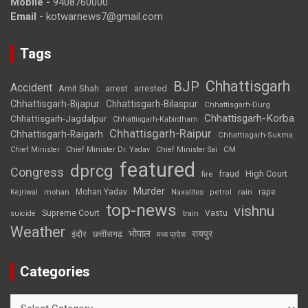
Mobile -
9408760000
Email -
kotwarnews7@gmail.com
Tags
Chhattisgarh
BJP
Accident
Amit Shah
arrested
arrest
Chhattisgarh-Bijapur
Chhattisgarh-Bilaspur
Chhattisgarh-Durg
Chhattisgarh-Korba
Chhattisgarh-Jagdalpur
Chhattisgarh-Kabirdham
Chhattisgarh-Raipur
Chhattisgarh-Raigarh
Chhattisgarh-Sukma
CM
Chief Minister
Chief Minister Dr. Yadav
Chief Minister Sai
featured
dprcg
Congress
High Court
fire
fraud
Murder
rape
Mohan Yadav
Naxalites
rain
Kejriwal
mohan
petrol
top-news
vishnu
Supreme Court
Vastu
suicide
train
Weather
भोपाल
रायपुर
इंदौर
छत्तीसगढ़
मध्य प्रदेश
Categories
Categories