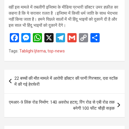
वहीं इस मामले में तबलीगी इज्तिमा के मीडिया प्रभारी डॉक्टर उमर हफ़ीज़ का
कहना है कि ये सरासर ग़लत है ।इज्तिमा में किसी धर्म जाति के साथ भेदभाव
नहीं किया जाता है। हमने पिछले सालों में भी हिंदू भाइयों को दुकानें दी है और
इस साल भी हिंदू भाइयों को दुकानें देंगे।
F
M
W
X
T
G
C
S
a
es
h
el
m
o
h
Tags:
Tablighi Ijtema
,
top-news
ce
se
at
e
ail
py
ar
b
n
s
gr
Li
e
o
g
A
a
n
Post
22 बच्चों की मौत मामले में आरोपी डॉक्टर की पत्नी गिरफ्तार, दवा स्टॉक
o
er
p
m
k
navigation
में की गई हेराफेरी
k
p
एमआर-9 लिंक रोड निर्माण: 140 अवरोध हटाए, रिंग रोड से एबी रोड तक
बनेगी 100 फीट चौड़ी सड़क