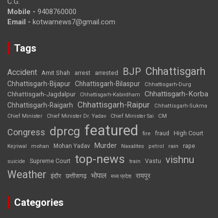
C.G.
Mobile -
9408760000
Email -
kotwarnews7@gmail.com
Tags
Chhattisgarh
BJP
Accident
Amit Shah
arrested
arrest
Chhattisgarh-Bijapur
Chhattisgarh-Bilaspur
Chhattisgarh-Durg
Chhattisgarh-Korba
Chhattisgarh-Jagdalpur
Chhattisgarh-Kabirdham
Chhattisgarh-Raipur
Chhattisgarh-Raigarh
Chhattisgarh-Sukma
CM
Chief Minister
Chief Minister Dr. Yadav
Chief Minister Sai
featured
dprcg
Congress
High Court
fire
fraud
Murder
rape
Mohan Yadav
Naxalites
rain
Kejriwal
mohan
petrol
top-news
vishnu
Supreme Court
Vastu
suicide
train
Weather
भोपाल
रायपुर
इंदौर
छत्तीसगढ़
मध्य प्रदेश
Categories