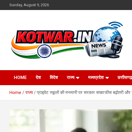
Skip
Sunday, August 9, 2026
to
content
Voice of Rural India
kotwar.in
HOME
देश
विदेश
राज्य
मध्यप्रदेश
छत्तीसगढ़
Home
राज्य
प्राइवेट स्कूलों की मनमानी पर सरकार सख्त:फीस बढ़ोतरी और 