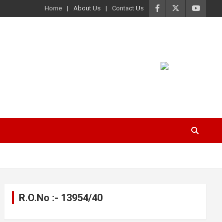
Home
About Us
Contact Us
R.O.No :- 13954/40