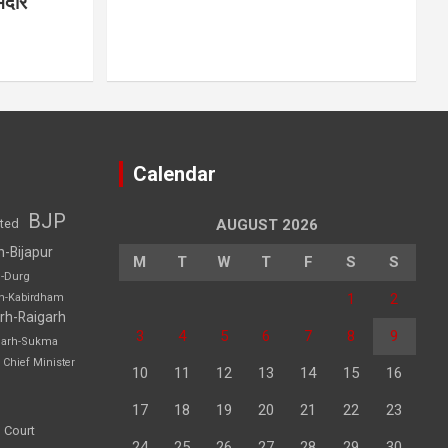
मदार
Calendar
BJP
sted
AUGUST 2026
h-Bijapur
M
T
W
T
F
S
S
h-Durg
1
2
rh-Kabirdham
rh-Raigarh
3
4
5
6
7
8
9
garh-Sukma
Chief Minister
10
11
12
13
14
15
16
17
18
19
20
21
22
23
 Court
24
25
26
27
28
29
30