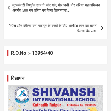
b
n
s
gr
Li
e
Post
मुख्यमंत्री विष्णुदेव साय ने ‘मोर गांव, मोर पानी, मोर तरिया’ महाअभियान
o
g
A
a
n
navigation
अंतर्गत 500 नए तरिया का किया शिलान्यास…..
o
er
p
m
k
k
p
‘स्पेस ऑन व्हील्स’ बना जशपुर के बच्चों के लिए अंतरिक्ष ज्ञान का चलता-
फिरता विद्यालय….
R.O.No :- 13954/40
विज्ञापन