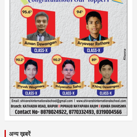
अन्य ख़बरें