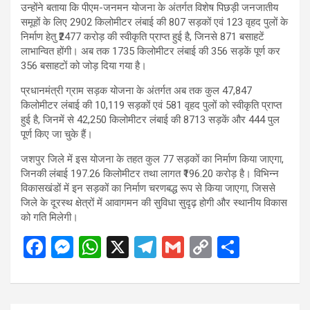
उन्होंने बताया कि पीएम-जनमन योजना के अंतर्गत विशेष पिछड़ी जनजातीय
समूहों के लिए 2902 किलोमीटर लंबाई की 807 सड़कों एवं 123 वृहद पुलों के
निर्माण हेतु ₹2477 करोड़ की स्वीकृति प्राप्त हुई है, जिनसे 871 बसाहटें
लाभान्वित होंगी। अब तक 1735 किलोमीटर लंबाई की 356 सड़कें पूर्ण कर
356 बसाहटों को जोड़ दिया गया है।
प्रधानमंत्री ग्राम सड़क योजना के अंतर्गत अब तक कुल 47,847
किलोमीटर लंबाई की 10,119 सड़कों एवं 581 वृहद पुलों को स्वीकृति प्राप्त
हुई है, जिनमें से 42,250 किलोमीटर लंबाई की 8713 सड़कें और 444 पुल
पूर्ण किए जा चुके हैं।
जशपुर जिले में इस योजना के तहत कुल 77 सड़कों का निर्माण किया जाएगा,
जिनकी लंबाई 197.26 किलोमीटर तथा लागत ₹196.20 करोड़ है। विभिन्न
विकासखंडों में इन सड़कों का निर्माण चरणबद्ध रूप से किया जाएगा, जिससे
जिले के दूरस्थ क्षेत्रों में आवागमन की सुविधा सुदृढ़ होगी और स्थानीय विकास
को गति मिलेगी।
F
M
W
X
T
G
C
S
a
es
h
el
m
o
h
ce
se
at
e
ail
py
ar