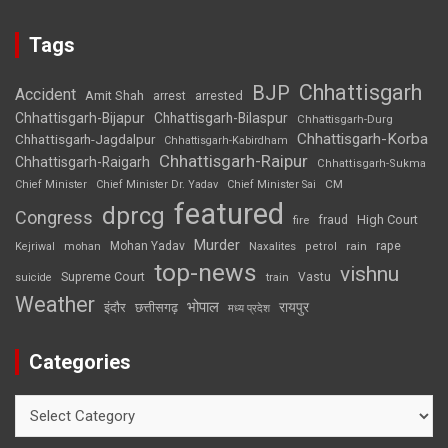
Tags
Chhattisgarh
BJP
Accident
Amit Shah
arrested
arrest
Chhattisgarh-Bijapur
Chhattisgarh-Bilaspur
Chhattisgarh-Durg
Chhattisgarh-Korba
Chhattisgarh-Jagdalpur
Chhattisgarh-Kabirdham
Chhattisgarh-Raipur
Chhattisgarh-Raigarh
Chhattisgarh-Sukma
CM
Chief Minister
Chief Minister Dr. Yadav
Chief Minister Sai
featured
dprcg
Congress
High Court
fire
fraud
Murder
rape
Mohan Yadav
Naxalites
rain
Kejriwal
mohan
petrol
top-news
vishnu
Supreme Court
Vastu
suicide
train
Weather
भोपाल
रायपुर
इंदौर
छत्तीसगढ़
मध्य प्रदेश
Categories
Categories