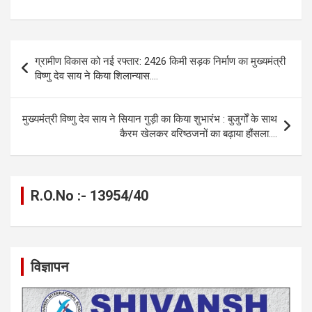
a
es
h
el
m
o
h
ce
se
at
e
ail
py
ar
b
n
s
gr
Li
e
Post
ग्रामीण विकास को नई रफ्तार: 2426 किमी सड़क निर्माण का मुख्यमंत्री
o
g
A
a
n
navigation
विष्णु देव साय ने किया शिलान्यास….
o
er
p
m
k
k
p
मुख्यमंत्री विष्णु देव साय ने सियान गुड़ी का किया शुभारंभ : बुजुर्गों के साथ
कैरम खेलकर वरिष्ठजनों का बढ़ाया हौंसला….
R.O.No :- 13954/40
विज्ञापन