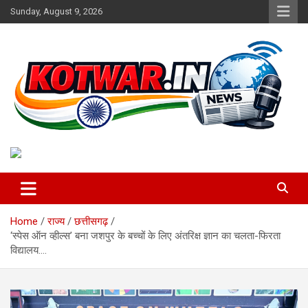
Skip
Sunday, August 9, 2026
to
content
Voice of Rural India
kotwar.in
Home
राज्य
छत्तीसगढ़
‘स्पेस ऑन व्हील्स’ बना जशपुर के बच्चों के लिए अंतरिक्ष ज्ञान का चलता-फिरता
विद्यालय….