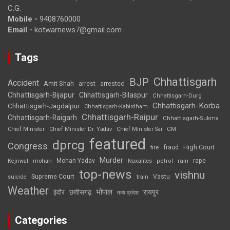
C.G.
Mobile -
9408760000
Email -
kotwarnews7@gmail.com
Tags
Chhattisgarh
BJP
Accident
Amit Shah
arrested
arrest
Chhattisgarh-Bijapur
Chhattisgarh-Bilaspur
Chhattisgarh-Durg
Chhattisgarh-Korba
Chhattisgarh-Jagdalpur
Chhattisgarh-Kabirdham
Chhattisgarh-Raipur
Chhattisgarh-Raigarh
Chhattisgarh-Sukma
CM
Chief Minister
Chief Minister Dr. Yadav
Chief Minister Sai
featured
dprcg
Congress
High Court
fire
fraud
Murder
rape
Mohan Yadav
Naxalites
rain
Kejriwal
mohan
petrol
top-news
vishnu
Supreme Court
Vastu
suicide
train
Weather
भोपाल
रायपुर
इंदौर
छत्तीसगढ़
मध्य प्रदेश
Categories