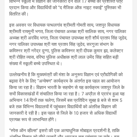
विभिन्न स्कूलों में विज्ञान की जानकारी देने वाले 17 बच्चों को प्रशस्ति पत्र
प्रदान किया और विद्यार्थियों को “द मैजिक ऑफ नाइट स्काई” पुस्तिका भी
वितरित की।
इस अवसर पर विधायक पत्थलगांव श्रीमती गोमती साय, जशपुर विधायक
श्रीमती रायमुनी भगत, जिला पंचायत अध्यक्ष श्री सालिक साय, नगर पालिका
अध्यक्ष श्री अरविंद भगत, जिला पंचायत उपाध्यक्ष श्री शौर्य प्रताप सिंह जूदेव,
नगर पालिका उपाध्यक्ष श्री यश प्रताप सिंह जूदेव, सरगुजा संभाग के
कमिश्नर श्री नरेंद्र दुग्गा, पुलिस कमिश्नर श्री दीपक कुमार झा, कलेक्टर
श्री रोहित व्यास, वरिष्ठ पुलिस अधीक्षक श्री लाल उमेंद सिंह सहित बड़ी
संख्या में स्कूली बच्चे उपस्थित थे।
उल्लेखनीय है कि मुख्यमंत्री की मंशा के अनुरूप विज्ञान एवं प्रौद्योगिकी को
बढ़ावा देने के लिए “अन्वेषण” कार्यक्रम के अंतर्गत इस पहल का आयोजन
किया जा रहा है। विज्ञान भारती के सहयोग से यह कार्यक्रम जशपुर जिले के
सभी विकासखंडों में संचालित किया जा रहा है। 7 अप्रैल से प्रारंभ हुआ यह
अभियान 14 दिनों तक चलेगा, जिसमें बस प्रतिदिन सुबह 8 बजे से शाम 5
बजे तक विभिन्न विद्यालयों में पहुंचकर विद्यार्थियों को अंतरिक्ष विज्ञान की
जानकारी दे रही है। इस पहल से जिले के 10 हजार से अधिक विद्यार्थी
प्रत्यक्ष रूप से लाभान्वित होंगे।
“स्पेस ऑन व्हील्स” इसरो की एक अत्याधुनिक मोबाइल प्रदर्शनी है, ताकि
अंतरिक्ष विज्ञान को सीधे छात्रों और आमजन तक पहुंचाया जा सके। इस