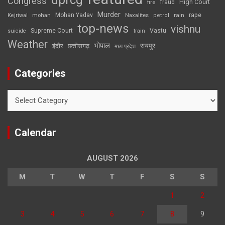
Congress
High Court
fire
fraud
Murder
rape
Mohan Yadav
Naxalites
rain
Kejriwal
mohan
petrol
top-news
vishnu
Supreme Court
Vastu
suicide
train
Weather
भोपाल
रायपुर
इंदौर
छत्तीसगढ़
मध्य प्रदेश
Categories
Categories
Calendar
AUGUST 2026
M
T
W
T
F
S
S
1
2
3
4
5
6
7
8
9