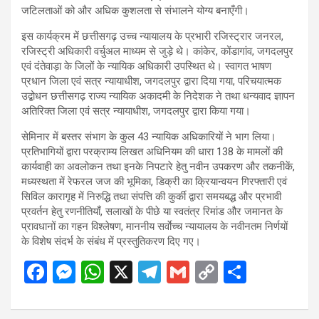
जटिलताओं को और अधिक कुशलता से संभालने योग्य बनाएँगी।
इस कार्यक्रम में छत्तीसगढ़ उच्च न्यायालय के प्रभारी रजिस्ट्रार जनरल,
रजिस्ट्री अधिकारी वर्चुअल माध्यम से जुड़े थे। कांकेर, कोंडागांव, जगदलपुर
एवं दंतेवाड़ा के जिलों के न्यायिक अधिकारी उपस्थित थे। स्वागत भाषण
प्रधान जिला एवं सत्र न्यायाधीश, जगदलपुर द्वारा दिया गया, परिचयात्मक
उद्बोधन छत्तीसगढ़ राज्य न्यायिक अकादमी के निदेशक ने तथा धन्यवाद ज्ञापन
अतिरिक्त जिला एवं सत्र न्यायाधीश, जगदलपुर द्वारा किया गया।
सेमिनार में बस्तर संभाग के कुल 43 न्यायिक अधिकारियों ने भाग लिया।
प्रतिभागियों द्वारा परक्राम्य लिखत अधिनियम की धारा 138 के मामलों की
कार्यवाही का अवलोकन तथा इनके निपटारे हेतु नवीन उपकरण और तकनीकें,
मध्यस्थता में रेफरल जज की भूमिका, डिक्री का क्रियान्वयन गिरफ्तारी एवं
सिविल कारागृह में निरुद्धि तथा संपत्ति की कुर्की द्वारा समयबद्ध और प्रभावी
प्रवर्तन हेतु रणनीतियाँ, सलाखों के पीछे या स्वतंत्र रिमांड और जमानत के
प्रावधानों का गहन विश्लेषण, माननीय सर्वाेच्च न्यायालय के नवीनतम निर्णयों
के विशेष संदर्भ के संबंध में प्रस्तुतिकरण दिए गए।
F
M
W
X
T
G
C
S
a
es
h
el
m
o
h
ce
se
at
e
ail
py
ar