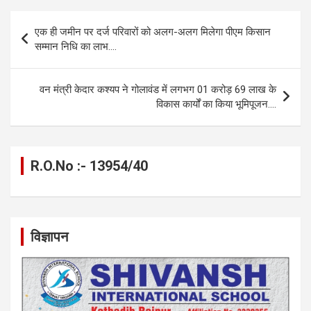
b
n
s
gr
Li
e
Post
एक ही जमीन पर दर्ज परिवारों को अलग-अलग मिलेगा पीएम किसान
o
g
A
a
n
navigation
सम्मान निधि का लाभ….
o
er
p
m
k
k
p
वन मंत्री केदार कश्यप ने गोलावंड में लगभग 01 करोड़ 69 लाख के
विकास कार्यों का किया भूमिपूजन….
R.O.No :- 13954/40
विज्ञापन