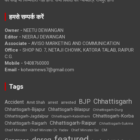
हमसे सम्पर्क करें
Owner -
NEETU DEWANGAN
Editor -
NEERAJ DEWANGAN
Associate -
AVISO MARKETING AND COMMUNICATION
Office -
SHOP NO. 7, NETAJI CHOWK, KATORA TALAB, RAIPUR
C.G.
Mobile -
9408760000
Email -
kotwarnews7@gmail.com
Tags
Chhattisgarh
BJP
Accident
Amit Shah
arrested
arrest
Chhattisgarh-Bijapur
Chhattisgarh-Bilaspur
Chhattisgarh-Durg
Chhattisgarh-Korba
Chhattisgarh-Jagdalpur
Chhattisgarh-Kabirdham
Chhattisgarh-Raipur
Chhattisgarh-Raigarh
Chhattisgarh-Sukma
CM
Chief Minister
Chief Minister Dr. Yadav
Chief Minister Sai
featured
dprcg